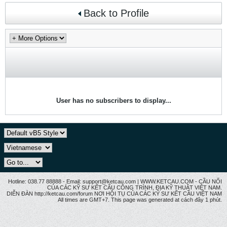
Back to Profile
User has no subscribers to display...
Hotline: 038.77 88888 - Email: support@ketcau.com | WWW.KETCAU.COM - CẦU NỐI
CỦA CÁC KỸ SƯ KẾT CẤU CÔNG TRÌNH, ĐỊA KỸ THUẬT VIỆT NAM.
DIỄN ĐÀN http://ketcau.com/forum NƠI HỘI TỤ CỦA CÁC KỸ SƯ KẾT CÂU VIỆT NAM
All times are GMT+7. This page was generated at cách đây 1 phút.