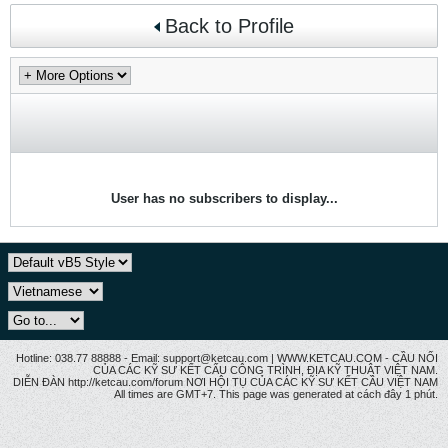
Back to Profile
User has no subscribers to display...
Hotline: 038.77 88888 - Email: support@ketcau.com | WWW.KETCAU.COM - CẦU NỐI
CỦA CÁC KỸ SƯ KẾT CẤU CÔNG TRÌNH, ĐỊA KỸ THUẬT VIỆT NAM.
DIỄN ĐÀN http://ketcau.com/forum NƠI HỘI TỤ CỦA CÁC KỸ SƯ KẾT CÂU VIỆT NAM
All times are GMT+7. This page was generated at cách đây 1 phút.