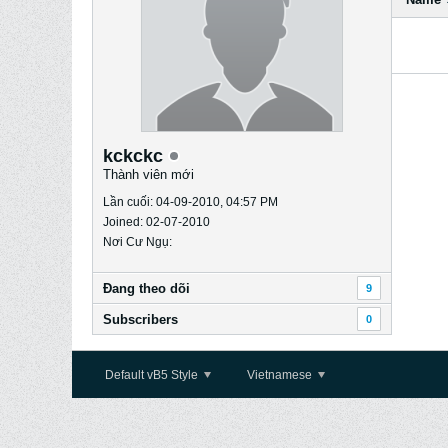
kckckc
Thành viên mới
Lần cuối: 04-09-2010, 04:57 PM
Joined: 02-07-2010
Nơi Cư Ngụ:
Ðang theo dõi
9
Subscribers
0
Default vB5 Style
Vietnamese