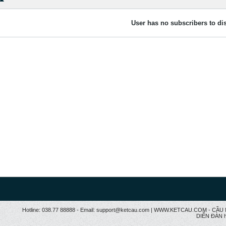
User has no subscribers to dis
Hotline: 038.77 88888 - Email: support@ketcau.com | WWW.KETCAU.COM - 
DIỄN ĐÀN h