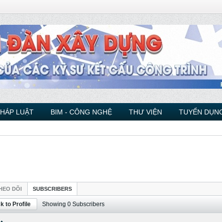
PHÁP LUẬT
BIM - CÔNG NGHỆ
THƯ VIỆN
TUYỂN DỤNG
HEO DÕI
SUBSCRIBERS
k to Profile
Showing
0
Subscribers