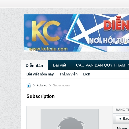
Bài viết
CÁC VĂN BẢN QUY PHẠM 
Diễn đàn
Bài viết hôm nay
Thành viên
Lịch
kckckc
Subscribers
Subscription
ÐANG T
Bac
Name