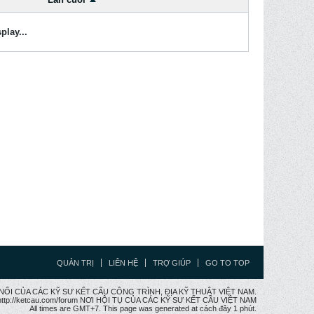
play...
QUẢN TRỊ
LIÊN HỆ
TRỢ GIÚP
GO TO TOP
CẦU NỐI CỦA CÁC KỸ SƯ KẾT CẤU CÔNG TRÌNH, ĐỊA KỸ THUẬT VIỆT NAM.
ttp://ketcau.com/forum NƠI HỘI TỤ CỦA CÁC KỸ SƯ KẾT CÂU VIỆT NAM
All times are GMT+7. This page was generated at cách đây 1 phút.