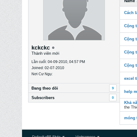
Name
Cách l
Cộng tá
Cộng tá
kckckc
Cộng tá
Thành viên mới
Lần cuối: 04-09-2010, 04:57 PM
Cộng t
Joined: 02-07-2010
Nơi Cư Ngụ:
excel 
Ðang theo dõi
9
help 
Subscribers
0
Khả nă
the
Thi
móng 