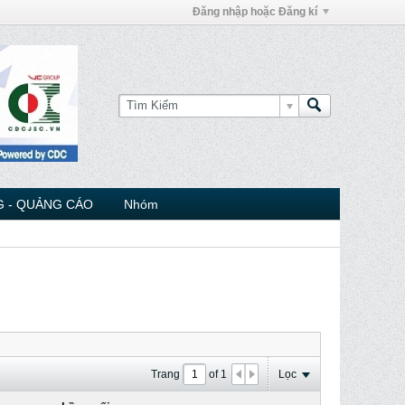
Đăng nhập hoặc Đăng kí
 - QUẢNG CÁO
Nhóm
Trang
of
1
Lọc