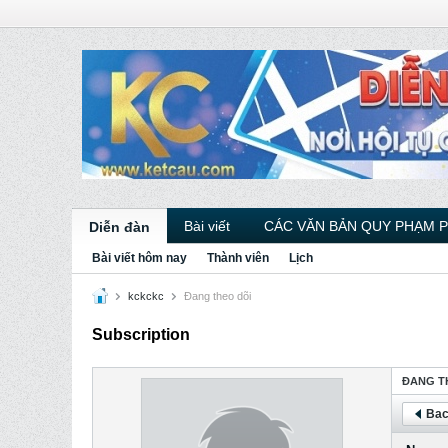
Bài viết
CÁC VĂN BẢN QUY PHẠM 
Diễn đàn
Bài viết hôm nay
Thành viên
Lịch
kckckc
Ðang theo dõi
Subscription
ÐANG T
Bac