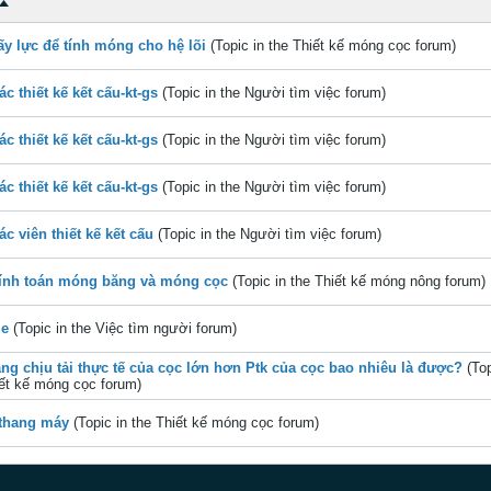
ấy lực để tính móng cho hệ lõi
(Topic in the
Thiết kế móng cọc
forum)
c thiết kế kết cấu-kt-gs
(Topic in the
Người tìm việc
forum)
c thiết kế kết cấu-kt-gs
(Topic in the
Người tìm việc
forum)
c thiết kế kết cấu-kt-gs
(Topic in the
Người tìm việc
forum)
ác viên thiết kế kết cấu
(Topic in the
Người tìm việc
forum)
tính toán móng băng và móng cọc
(Topic in the
Thiết kế móng nông
forum)
me
(Topic in the
Việc tìm người
forum)
ng chịu tải thực tế của cọc lớn hơn Ptk của cọc bao nhiêu là được?
(Top
ết kế móng cọc
forum)
thang máy
(Topic in the
Thiết kế móng cọc
forum)