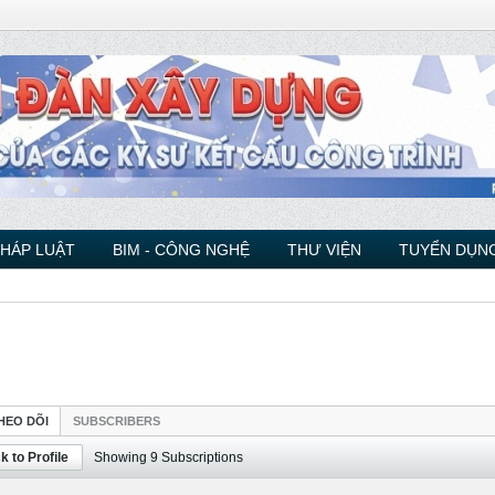
PHÁP LUẬT
BIM - CÔNG NGHỆ
THƯ VIỆN
TUYỂN DỤNG
HEO DÕI
SUBSCRIBERS
k to Profile
Showing
9
Subscriptions