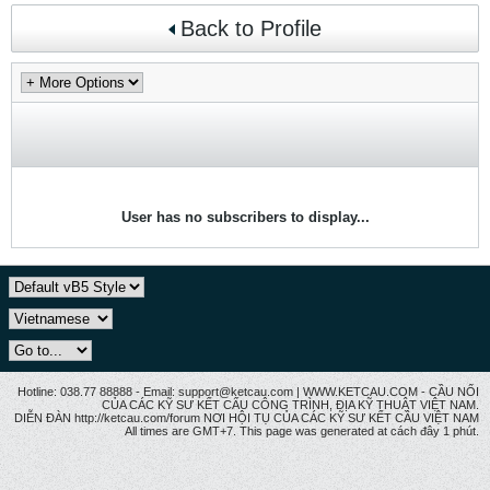
Back to Profile
User has no subscribers to display...
Hotline: 038.77 88888 - Email: support@ketcau.com | WWW.KETCAU.COM - CẦU NỐI
CỦA CÁC KỸ SƯ KẾT CẤU CÔNG TRÌNH, ĐỊA KỸ THUẬT VIỆT NAM.
DIỄN ĐÀN http://ketcau.com/forum NƠI HỘI TỤ CỦA CÁC KỸ SƯ KẾT CÂU VIỆT NAM
All times are GMT+7. This page was generated at cách đây 1 phút.