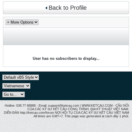
Back to Profile
User has no subscribers to display...
Hotline: 038.77 88888 - Email: support@ketcau.com | WWW.KETCAU.COM - CẦU NỐI
CỦA CÁC KỸ SƯ KẾT CẤU CÔNG TRÌNH, ĐỊA KỸ THUẬT VIỆT NAM.
DIỄN ĐÀN http://ketcau.com/forum NƠI HỘI TỤ CỦA CÁC KỸ SƯ KẾT CÂU VIỆT NAM
All times are GMT+7. This page was generated at cách đây 1 phút.