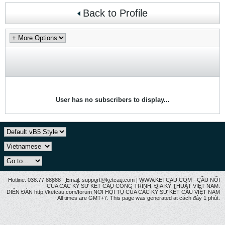
Back to Profile
User has no subscribers to display...
Hotline: 038.77 88888 - Email: support@ketcau.com | WWW.KETCAU.COM - CẦU NỐI
CỦA CÁC KỸ SƯ KẾT CẤU CÔNG TRÌNH, ĐỊA KỸ THUẬT VIỆT NAM.
DIỄN ĐÀN http://ketcau.com/forum NƠI HỘI TỤ CỦA CÁC KỸ SƯ KẾT CÂU VIỆT NAM
All times are GMT+7. This page was generated at cách đây 1 phút.