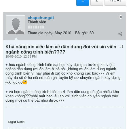
chapchungdi
Thành viên
Tham gia ngày:
May 2010
Bài gởi:
60
Khả năng xin việc làm về dân dụng đối với sin viên
#1
ngành công trình biển????
10-05-2010, 12:53 PM
+ học ngành công trình biển đại học xây dựng ra trường xin việc
ngành dân dụng (muốn làm ở hà nội ,không muốn làm đúng ngành
công trình biển vì hay phải đi xa) có khó không các bác??? Vì em
thấy đa số ở hà nội nó toàn ghi tuyển kỹ sư chuyên ngành xây dựng
thôi,hixhix
+ và học ngành công trình biển ra đi làm dân dụng có gặp nhiều khó
khăn không???phải mất bao lâu so với sinh viên chuyên ngành xây
dựng mới có thể bắt nhịp được???
Tags:
None