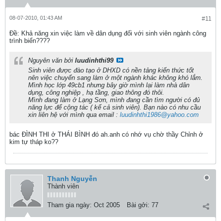
08-07-2010, 01:43 AM
#11
Ðề: Khả năng xin việc làm về dân dụng đối với sinh viên ngành công
trình biển????
Nguyên văn bởi
luudinhthi99
Sinh viên được đào tạo ở DHXD có nền tảng kiến thức tốt
nên việc chuyển sang làm ở một ngành khác không khó lắm.
Mình học lớp 49cb1 nhưng bây giờ mình lại làm nhà dân
dụng, công nghiệp , hạ tầng, giao thông đó thôi.
Mình đang làm ở Lạng Sơn, mình đang cần tìm người có đủ
năng lực để cộng tác ( kể cả sinh viên). Bạn nào có nhu cầu
xin liên hệ với mình qua email :
luudinhthi1986@yahoo.com
bác ĐÌNH THI ở THÁI BÌNH đó ah.anh có nhớ vụ chờ thầy Chỉnh ở
kim tự tháp ko??
Thanh Nguyễn
Thành viên
Tham gia ngày:
Oct 2005
Bài gởi:
77