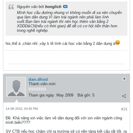
Nguyên văn bởi
honglich
Mình học cầu đường nhưng vì không muốn đi xa nên chuyển
qua làm dân dụng.Vì làm trái ngành nên phải làm lính
suốt.Bạn làm trái ngành thì nên học thêm văn bằng 2
XDDD&CN(nếu có thời gian) để dễ có cơ hội tiến thân hơn
trong nghề nghiệp.
hix,thế à ,chán nhỉ ,vậy k lẽ tính cái học văn bằng 2 dân dụng à
dan.dhxd
Thành viên mới
Tham gia ngày:
May 2009
Bài gởi:
5
14-08-2010, 04:45 PM
#15
Ðề: Khả năng xin việc làm về dân dụng đối với sin viên ngành công
trình biển????
SV CTB nếu học chăm chỉ ra trường sẽ có nền tảng kết cấu rất tốt, ra