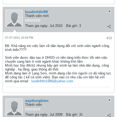
luudinhthi99
Thành viên mới
Tham gia ngày:
Jul 2010
Bài gởi:
3
07-07-2010, 03:59 PM
#10
Ðề: Khả năng xin việc làm về dân dụng đối với sinh viên ngành công
trình biển????
Sinh viên được đào tạo ở DHXD có nền tảng kiến thức tốt nên việc
chuyển sang làm ở một ngành khác không khó lắm.
Mình học lớp 49cb1 nhưng bây giờ mình lại làm nhà dân dụng, công
nghiệp , hạ tầng, giao thông đó thôi.
Mình đang làm ở Lạng Sơn, mình đang cần tìm người có đủ năng lực
để cộng tác ( kể cả sinh viên). Bạn nào có nhu cầu xin liên hệ với
mình qua email :
luudinhthi1986@yahoo.com
xaydungbien
Thành viên
Tham gia ngày:
Jul 2009
Bài gởi:
31