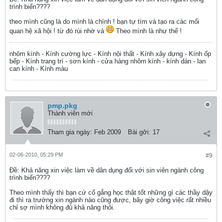
trình biển????
theo mình cũng là do mình là chính ! bạn tự tìm và tạo ra các mối
quan hệ xã hội ! từ đó rùi nhờ vả
Theo mình là như thế !
nhôm kính - Kính cường lực - Kính nội thất - Kính xây dựng - Kính ốp
bếp - Kính trang trí - sơn kính - cửa hàng nhôm kính - kính dán - lan
can kính - Kính màu
pmp.pkg
Thành viên mới
Tham gia ngày:
Feb 2009
Bài gởi:
17
02-06-2010, 05:29 PM
#9
Ðề: Khả năng xin việc làm về dân dụng đối với sin viên ngành công
trình biển????
Theo mình thấy thì bạn cứ cố gắng học thật tốt những gì các thầy dậy
đi thì ra trường xin ngành nào cũng được, bây giờ công việc rất nhiều
chỉ sợ mình không đủ khả năng thôi.