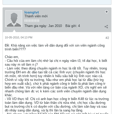
loangtvt
Thành viên mới
Tham gia ngày:
Jan 2010
Bài gởi:
4
10-05-2010, 04:13 PM
#2
Ðề: Khả năng xin việc làm về dân dụng đối với sin viên ngành công
trình biển????
Chào em,
- Câu hỏi của em làm chị nhớ lại chị n ngày năm t3, t4 đại học, k biết
sau này m sẽ làm n j?
- Làm việc theo đúng chuyên ngành m học là rất tốt. Tuy nhiên, trong
trường ĐH em đc đào tạo tất cả các lĩnh vực (chuyên ngành thì học
nh môn, nh trình hơn) tuy nhiên k hiểu sâu bất kỳ lĩnh vực nào cả.
Chính vì vậy khi ra trường, hầu như em phải học lại từ đầu (trừ trg
hợp em xuất sắc), chứ k phải ngành công tr biển là phải làm công tr
biển đâu nhé. Và với nền tảng cơ bản của ngành XD, chị nghĩ em sẽ
nhanh chóng làm đc vc k kém các sinh viên chuyên ngành dân dụng
khác.
- Về VD thực tế: Chị có anh bạn học công tr biển K48 từ lúc ra trường
toàn làm dân dụng. VD từ bản thân chị nữa nhé, chị học cầu đường
but ra trường chị k có duyên với cầu đường, chị làm sân bay và sau
đó nhảy sang dân dụng, và bj thì lân la sang hạ tầng.