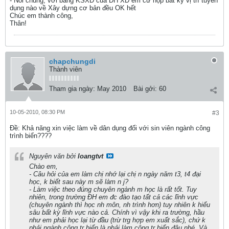
- Nói chung, với bằng KSXD của ĐH XD em cứ nộp bất kỳ vị trí tuyển
dụng nào về Xây dựng cơ bản đều OK hết
Chúc em thành công,
Thân!
chapchungdi
Thành viên
Tham gia ngày:
May 2010
Bài gởi:
60
10-05-2010, 08:30 PM
#3
Ðề: Khả năng xin việc làm về dân dụng đối với sin viên ngành công
trình biển????
Nguyên văn bởi
loangtvt
Chào em,
- Câu hỏi của em làm chị nhớ lại chị n ngày năm t3, t4 đại
học, k biết sau này m sẽ làm n j?
- Làm việc theo đúng chuyên ngành m học là rất tốt. Tuy
nhiên, trong trường ĐH em đc đào tạo tất cả các lĩnh vực
(chuyên ngành thì học nh môn, nh trình hơn) tuy nhiên k hiểu
sâu bất kỳ lĩnh vực nào cả. Chính vì vậy khi ra trường, hầu
như em phải học lại từ đầu (trừ trg hợp em xuất sắc), chứ k
phải ngành công tr biển là phải làm công tr biển đâu nhé. Và