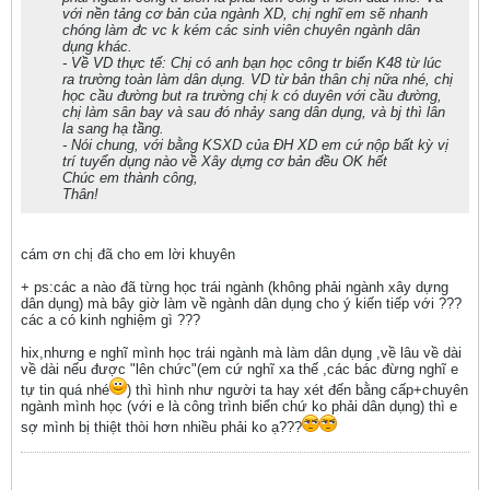
với nền tảng cơ bản của ngành XD, chị nghĩ em sẽ nhanh
chóng làm đc vc k kém các sinh viên chuyên ngành dân
dụng khác.
- Về VD thực tế: Chị có anh bạn học công tr biển K48 từ lúc
ra trường toàn làm dân dụng. VD từ bản thân chị nữa nhé, chị
học cầu đường but ra trường chị k có duyên với cầu đường,
chị làm sân bay và sau đó nhảy sang dân dụng, và bj thì lân
la sang hạ tầng.
- Nói chung, với bằng KSXD của ĐH XD em cứ nộp bất kỳ vị
trí tuyển dụng nào về Xây dựng cơ bản đều OK hết
Chúc em thành công,
Thân!
cám ơn chị đã cho em lời khuyên
+ ps:các a nào đã từng học trái ngành (không phải ngành xây dựng
dân dụng) mà bây giờ làm về ngành dân dụng cho ý kiến tiếp với ???
các a có kinh nghiệm gì ???
hix,nhưng e nghĩ mình học trái ngành mà làm dân dụng ,về lâu về dài
về dài nếu được "lên chức"(em cứ nghĩ xa thế ,các bác đừng nghĩ e
tự tin quá nhé
) thì hình như người ta hay xét đến bằng cấp+chuyên
ngành mình học (với e là công trình biển chứ ko phải dân dụng) thì e
sợ mình bị thiệt thòi hơn nhiều phải ko ạ???