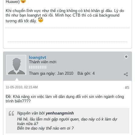
Huawei)
Khi chuyển lĩnh vực như thế cũng không có khó khăn gì đâu. Lý do
thì như bạn loangtvt nói rồi. Mình học CTB thì có cái background
tương đối tốt đấy.
loangtvt
Thành viên mới
Tham gia ngày:
Jan 2010
Bài gởi:
4
11-05-2010, 02:15 AM
#5
Ðề: Khả năng xin việc làm về dân dụng đối với sin viên ngành công
trình biển????
Nguyên văn bởi
yenhoangminh
Hê hê, lâu lắm mới gặp người quen, dạo này có k làm dự
toán nữa à?
Bến tre dạo này thế nào em ơi ?