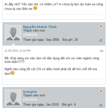
Ai đấy nhỉ? Yến nào nhỉ, có nhầm j k? m chưa bj làm dự toán và cũng
chưa bj vào Bến tre
Nguyễn khánh Trình
Thành viên mới
Tham gia ngày:
Sep 2006
Bài gởi:
20
11-05-2010, 12:42 PM
#6
Ðề: Khả năng xin việc làm về dân dụng đối với sin viên ngành công
trình biển????
Nghề nào cũng tốt cả! Chỉ có điều minh phải tốt để tìm chỗ tốt mà
làm!
loangtvt
Thành viên mới
Tham gia ngày:
Jan 2010
Bài gởi:
4