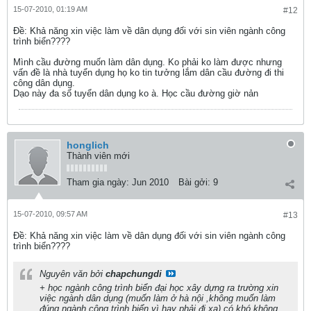
15-07-2010, 01:19 AM
#12
Ðề: Khả năng xin việc làm về dân dụng đối với sin viên ngành công
trình biển????
Mình cầu đường muốn làm dân dụng. Ko phải ko làm được nhưng
vấn đề là nhà tuyển dụng họ ko tin tưởng lắm dân cầu đường đi thi
công dân dụng.
Dạo này đa số tuyển dân dụng ko à. Học cầu đường giờ nản
honglich
Thành viên mới
Tham gia ngày:
Jun 2010
Bài gởi:
9
15-07-2010, 09:57 AM
#13
Ðề: Khả năng xin việc làm về dân dụng đối với sin viên ngành công
trình biển????
Nguyên văn bởi
chapchungdi
+ học ngành công trình biển đại học xây dựng ra trường xin
việc ngành dân dụng (muốn làm ở hà nội ,không muốn làm
đúng ngành công trình biển vì hay phải đi xa) có khó không