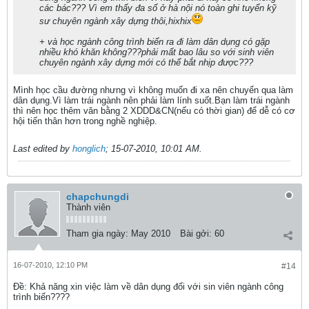
các bác??? Vì em thấy đa số ở hà nội nó toàn ghi tuyển kỹ
sư chuyên ngành xây dựng thôi,hixhix
+ và học ngành công trình biển ra đi làm dân dụng có gặp
nhiều khó khăn không???phải mất bao lâu so với sinh viên
chuyên ngành xây dựng mới có thể bắt nhịp được???
Mình học cầu đường nhưng vì không muốn đi xa nên chuyển qua làm
dân dụng.Vì làm trái ngành nên phải làm lính suốt.Bạn làm trái ngành
thì nên học thêm văn bằng 2 XDDD&CN(nếu có thời gian) để dễ có cơ
hội tiến thân hơn trong nghề nghiệp.
Last edited by
honglich
;
15-07-2010, 10:01 AM
.
chapchungdi
Thành viên
Tham gia ngày:
May 2010
Bài gởi:
60
16-07-2010, 12:10 PM
#14
Ðề: Khả năng xin việc làm về dân dụng đối với sin viên ngành công
trình biển????