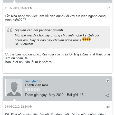
11-05-2010, 05:32 PM
#7
Ðề: Khả năng xin việc làm về dân dụng đối với sin viên ngành công
trình biển????
Nguyên văn bởi
yenhoangminh
Mới thế mà đã chối, lấy chứng chỉ hành nghề ks định giá
chưa em. Hay là dạo này chuyển nghề roài à
HP VietNam
Ơ, thế bạn học cùng lớp định giá với m à? Định giá đâu nhất thiết phải
làm dự toán đâu.
Bạn là ai nhỉ, xin lỗi m k nhớ ra :|
tunghn96
Thành viên mới
Tham gia ngày:
May 2010
Bài gởi:
15
19-05-2010, 12:14 AM
#8
Ðề: Khả năng xin việc làm về dân dụng đối với sin viên ngành công