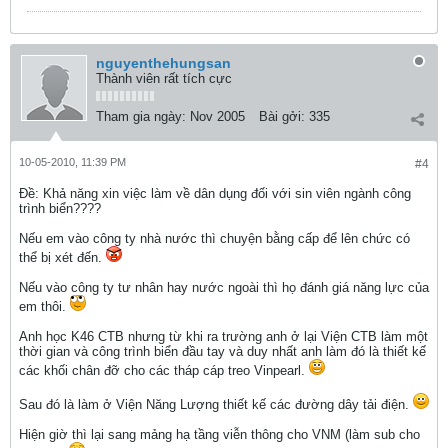
nguyenthehungsan
Thành viên rất tích cực
Tham gia ngày:
Nov 2005
Bài gởi:
335
10-05-2010, 11:39 PM
#4
Ðề: Khả năng xin việc làm về dân dụng đối với sin viên ngành công
trình biển????
Nếu em vào công ty nhà nước thì chuyện bằng cấp để lên chức có
thể bị xét đến.
Nếu vào công ty tư nhân hay nước ngoài thì họ đánh giá năng lực của
em thôi.
Anh học K46 CTB nhưng từ khi ra trường anh ở lại Viện CTB làm một
thời gian và công trình biển đầu tay và duy nhất anh làm đó là thiết kế
các khối chân đỡ cho các tháp cáp treo Vinpearl.
Sau đó là làm ở Viện Năng Lượng thiết kế các đường dây tải điện.
Hiện giờ thì lại sang mảng hạ tầng viễn thông cho VNM (làm sub cho