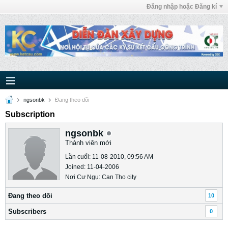
Đăng nhập hoặc Đăng kí
ngsonbk
Ðang theo dõi
Subscription
ngsonbk
Thành viên mới
Lần cuối: 11-08-2010, 09:56 AM
Joined: 11-04-2006
Nơi Cư Ngụ: Can Tho city
Ðang theo dõi
10
Subscribers
0