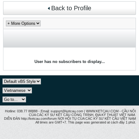
Back to Profile
User has no subscribers to display...
Hotline: 038.77 88888 - Email: support@ketcau.com | WWW.KETCAU.COM - CẦU NỐI
CỦA CÁC KỸ SƯ KẾT CẤU CÔNG TRÌNH, ĐỊA KỸ THUẬT VIỆT NAM.
DIỄN ĐÀN http://ketcau.com/forum NƠI HỘI TỤ CỦA CÁC KỸ SƯ KẾT CÂU VIỆT NAM
All times are GMT+7. This page was generated at cách đây 1 phút.