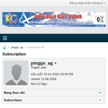
Đăng nhập hoặc Đăng kí
pinggo_ag
Ðang theo dõi
Subscription
pinggo_ag
Thành viên
Lần cuối: 15-01-2010, 04:45 PM
Joined: 11-06-2006
Nơi Cư Ngụ:
Ðang theo dõi
14
Subscribers
0