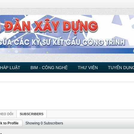
PHÁP LUẬT
BIM - CÔNG NGHỆ
THƯ VIỆN
TUYỂN DỤNG
HEO DÕI
SUBSCRIBERS
k to Profile
Showing
0
Subscribers