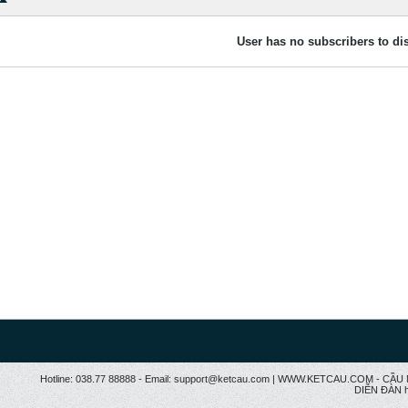
User has no subscribers to dis
Hotline: 038.77 88888 - Email: support@ketcau.com | WWW.KETCAU.COM - 
DIỄN ĐÀN h