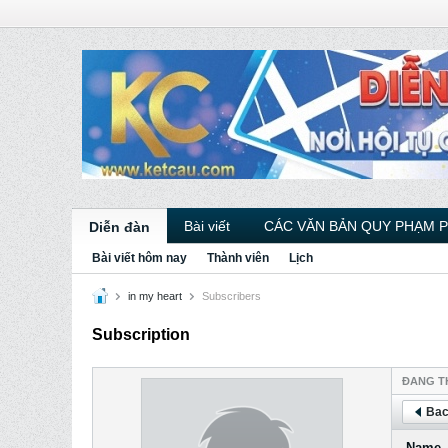
Bài viết
CÁC VĂN BẢN QUY PHẠM 
Diễn đàn
Bài viết hôm nay
Thành viên
Lịch
in my heart
Subscribers
Subscription
ÐANG T
Bac
Name