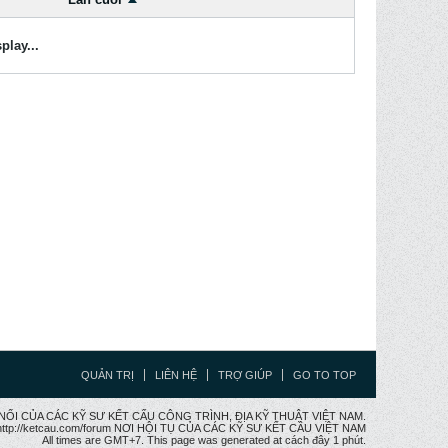
play...
QUẢN TRỊ
LIÊN HỆ
TRỢ GIÚP
GO TO TOP
CẦU NỐI CỦA CÁC KỸ SƯ KẾT CẤU CÔNG TRÌNH, ĐỊA KỸ THUẬT VIỆT NAM.
ttp://ketcau.com/forum NƠI HỘI TỤ CỦA CÁC KỸ SƯ KẾT CÂU VIỆT NAM
All times are GMT+7. This page was generated at cách đây 1 phút.