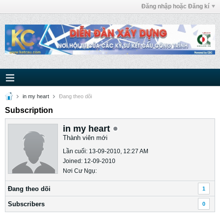
Đăng nhập hoặc Đăng kí
in my heart
Ðang theo dõi
Subscription
in my heart
Thành viên mới
Lần cuối: 13-09-2010, 12:27 AM
Joined: 12-09-2010
Nơi Cư Ngụ:
Ðang theo dõi
1
Subscribers
0