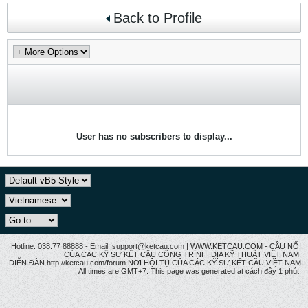
Back to Profile
User has no subscribers to display...
Hotline: 038.77 88888 - Email: support@ketcau.com | WWW.KETCAU.COM - CẦU NỐI
CỦA CÁC KỸ SƯ KẾT CẤU CÔNG TRÌNH, ĐỊA KỸ THUẬT VIỆT NAM.
DIỄN ĐÀN http://ketcau.com/forum NƠI HỘI TỤ CỦA CÁC KỸ SƯ KẾT CÂU VIỆT NAM
All times are GMT+7. This page was generated at cách đây 1 phút.