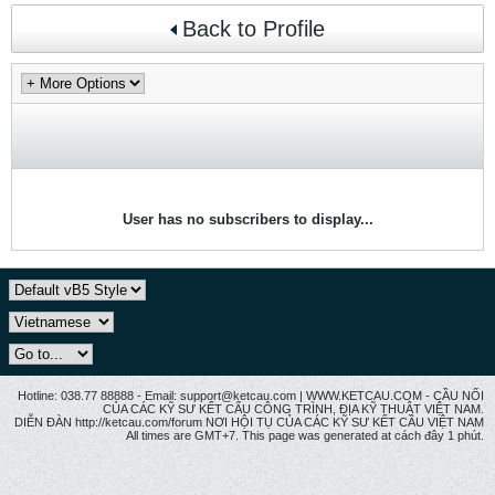
Back to Profile
User has no subscribers to display...
Hotline: 038.77 88888 - Email: support@ketcau.com | WWW.KETCAU.COM - CẦU NỐI
CỦA CÁC KỸ SƯ KẾT CẤU CÔNG TRÌNH, ĐỊA KỸ THUẬT VIỆT NAM.
DIỄN ĐÀN http://ketcau.com/forum NƠI HỘI TỤ CỦA CÁC KỸ SƯ KẾT CÂU VIỆT NAM
All times are GMT+7. This page was generated at cách đây 1 phút.