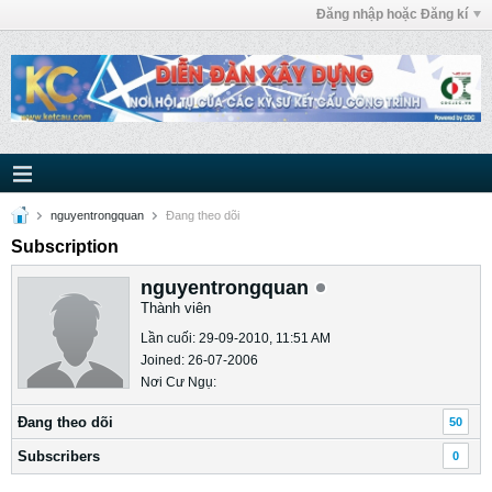
Đăng nhập hoặc Đăng kí
nguyentrongquan
Ðang theo dõi
Subscription
nguyentrongquan
Thành viên
Lần cuối: 29-09-2010, 11:51 AM
Joined: 26-07-2006
Nơi Cư Ngụ:
Ðang theo dõi
50
Subscribers
0