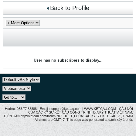
Back to Profile
User has no subscribers to display...
Hotline: 038.77 88888 - Email: support@ketcau.com | WWW.KETCAU.COM - CẦU NỐI
CỦA CÁC KỸ SƯ KẾT CẤU CÔNG TRÌNH, ĐỊA KỸ THUẬT VIỆT NAM.
DIỄN ĐÀN http://ketcau.com/forum NƠI HỘI TỤ CỦA CÁC KỸ SƯ KẾT CÂU VIỆT NAM
All times are GMT+7. This page was generated at cách đây 1 phút.