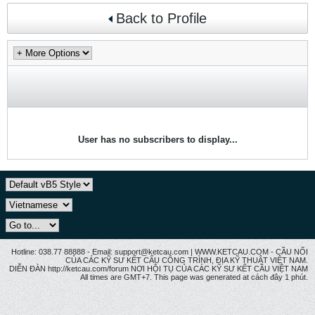
Back to Profile
User has no subscribers to display...
Hotline: 038.77 88888 - Email: support@ketcau.com | WWW.KETCAU.COM - CẦU NỐI
CỦA CÁC KỸ SƯ KẾT CẤU CÔNG TRÌNH, ĐỊA KỸ THUẬT VIỆT NAM.
DIỄN ĐÀN http://ketcau.com/forum NƠI HỘI TỤ CỦA CÁC KỸ SƯ KẾT CÂU VIỆT NAM
All times are GMT+7. This page was generated at cách đây 1 phút.