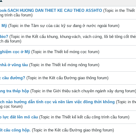
ook-SACH HUONG DAN THIET KE CAU THEO ASSHTO
(Topic in the
Thiết
g trình cầu
forum)
i Mỹ
(Topic in the
Tâm sự của các kỹ sư đang ở nước ngoài
forum)
dẻo?
(Topic in the
Kết cấu khung, khung-vách, vách cứng, lõi bê tông cốt thé
ch đá
forum)
nghiệm cọc ở Mỹ
(Topic in the
Thiết kế móng cọc
forum)
nhà ở vũng tàu
(Topic in the
Thiết kế móng nông
forum)
c cầu đường?
(Topic in the
Kêt cấu Đường giao thông
forum)
ng tra thép hộp
(Topic in the
Giới thiệu sách chuyên ngành xây dựng
forum
ch nào hướng dẫn tính cọc và nền làm việc đồng thời không
(Topic in t
g cọc
forum)
p lực đất lên mố cầu
(Topic in the
Thiết kế kết cấu công trình cầu
forum)
ết cấu cống hộp.
(Topic in the
Kêt cấu Đường giao thông
forum)