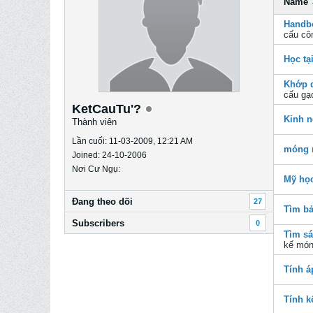
Name
Handb
cấu côn
Học tạ
Khớp 
cấu gạ
KetCauTu'?
Kinh 
Thành viên
Lần cuối: 11-03-2009, 12:21 AM
móng 
Joined: 24-10-2006
Nơi Cư Ngụ:
Mỹ họ
Ðang theo dõi
27
Tìm bả
Subscribers
0
Tìm sá
kế món
Tính á
Tính k