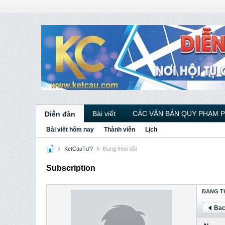
Bài viết
CÁC VĂN BẢN QUY PHẠM 
Diễn đàn
Bài viết hôm nay
Thành viên
Lịch
KetCauTu'?
Ðang theo dõi
Subscription
ÐANG T
Bac