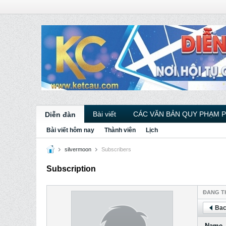
Bài viết
CÁC VĂN BẢN QUY PHẠM 
Diễn đàn
Bài viết hôm nay
Thành viên
Lịch
silvermoon
Subscribers
Subscription
ÐANG T
Bac
Name