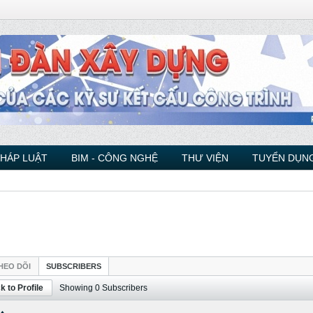
PHÁP LUẬT
BIM - CÔNG NGHỆ
THƯ VIỆN
TUYỂN DỤNG
HEO DÕI
SUBSCRIBERS
k to Profile
Showing
0
Subscribers