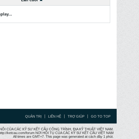
play...
QUẢN TRỊ
LIÊN HỆ
TRỢ GIÚP
GO TO TOP
CẦU NỐI CỦA CÁC KỸ SƯ KẾT CẤU CÔNG TRÌNH, ĐỊA KỸ THUẬT VIỆT NAM.
ttp://ketcau.com/forum NƠI HỘI TỤ CỦA CÁC KỸ SƯ KẾT CÂU VIỆT NAM
All times are GMT+7. This page was generated at cách đây 1 phút.