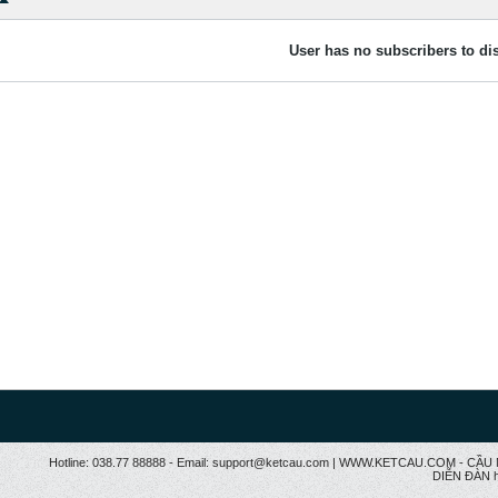
User has no subscribers to dis
Hotline: 038.77 88888 - Email: support@ketcau.com | WWW.KETCAU.COM - 
DIỄN ĐÀN h