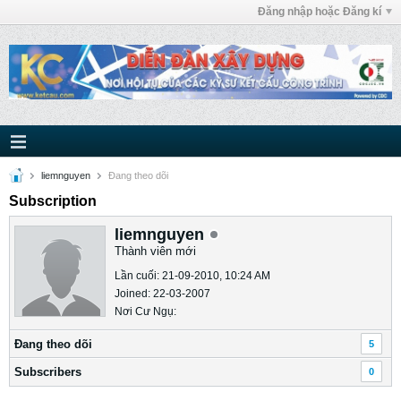
Đăng nhập hoặc Đăng kí
liemnguyen
Ðang theo dõi
Subscription
liemnguyen
Thành viên mới
Lần cuối: 21-09-2010, 10:24 AM
Joined: 22-03-2007
Nơi Cư Ngụ:
Ðang theo dõi
5
Subscribers
0