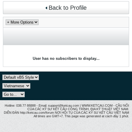
Back to Profile
User has no subscribers to display...
Hotline: 038.77 88888 - Email: support@ketcau.com | WWW.KETCAU.COM - CẦU NỐI
CỦA CÁC KỸ SƯ KẾT CẤU CÔNG TRÌNH, ĐỊA KỸ THUẬT VIỆT NAM.
DIỄN ĐÀN http://ketcau.com/forum NƠI HỘI TỤ CỦA CÁC KỸ SƯ KẾT CÂU VIỆT NAM
All times are GMT+7. This page was generated at cách đây 1 phút.