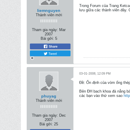
Trong Forum của Trang Ketcau
lưu giữa các thành viên đây.
liemnguyen
Thành viên mới
Tham gia ngày:
Mar
2007
Bài gởi:
5
Share
Tweet
03-01-2008, 12:09 PM
Ðề: Ổn định của vòm ống thép
Bên ĐH bach khoa đà nẳng bàn
các bạn vào thử xem sao
htt
phuyag
Thành viên mới
Tham gia ngày:
Dec
2007
Bài gởi:
25