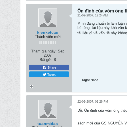
Ổn định của vòm ống t
21-09-2007, 12:24 AM
Mình đang chuẩn bị làm luận v
bê tông, tài liệu này khá vắn
kienketcau
tài liệu gì về vấn đề này khôn
Thành viên mới
Tham gia ngày:
Sep
2007
Bài gởi:
8
Share
Tweet
Tags:
None
22-09-2007, 01:28 PM
Ðề: Ổn định của vòm ống thép
sách mới của GS NGUYỄN VI
tuanmidas