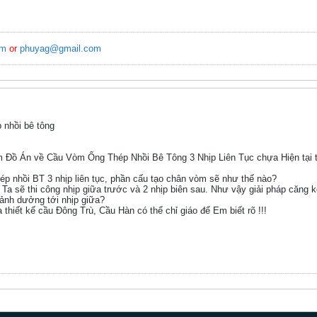
om
or
phuyag@gmail.com
 nhồi bê tông
àm Đồ Án về Cầu Vòm Ống Thép Nhồi Bê Tông 3 Nhịp Liên Tục chựa Hiện tại 
hép nhồi BT 3 nhịp liên tục, phần cấu tạo chân vòm sẽ như thế nào?
c. Ta sẽ thi công nhịp giữa trước và 2 nhịp biên sau. Như vậy giải pháp căn
 ảnh dưởng tới nhịp giữa?
 thiết kế cầu Đông Trù, Cầu Hàn có thể chỉ giáo để Em biết rõ !!!