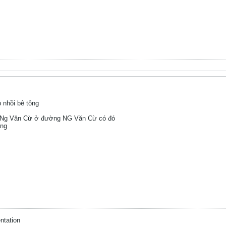
 nhồi bê tông
 Ng Văn Cừ ở đường NG Văn Cừ có đó
áng
ntation