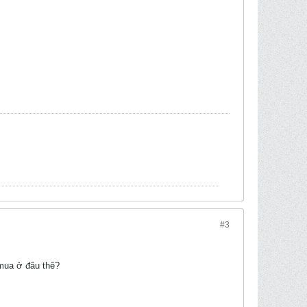
#3
mua ở đâu thê?