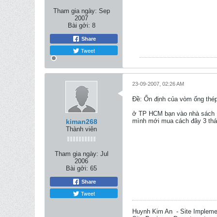
Tham gia ngày:
Sep
2007
Bài gởi:
8
Share
Tweet
23-09-2007, 02:26 AM
Ðề: Ổn định của vòm ống thép
ở TP HCM bạn vào nhà sách
mình mới mua cách đây 3 th
kiman268
Thành viên
Tham gia ngày:
Jul
2006
Bài gởi:
65
Share
Tweet
Huynh Kim An - Site Impleme