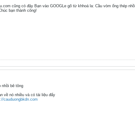
.com cũng có đậy Bạn vào GOOGLe gõ từ khhoá la: Cầu vòm ống thép nhồi bê 
 Chúc bạn thành công!
 nhồi bê tông
 về nó nhiều và có tài liệu đấy
p://cauduongbkdn.com