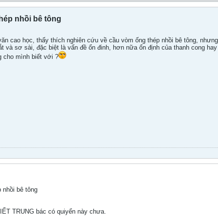
hép nhồi bê tông
ăn cao học, thấy thích nghiên cứu về cầu vòm ống thép nhồi bê tông, nhưng c
 tắt và sơ sài, đặc biệt là vấn đề ổn đinh, hơn nữa ổn định của thanh cong ha
g cho mình biết với ?
 nhồi bê tông
ẾT TRUNG bác có quiyển này chưa.