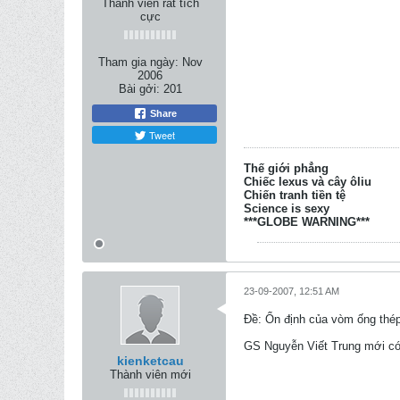
Thành viên rất tích
cực
Tham gia ngày:
Nov
2006
Bài gởi:
201
Share
Tweet
Thế giới phẳng
Chiếc lexus và cây ôliu
Chiến tranh tiền tệ
Science is sexy
***GLOBE WARNING***
23-09-2007, 12:51 AM
Ðề: Ổn định của vòm ống thép
GS Nguyễn Viết Trung mới có
kienketcau
Thành viên mới