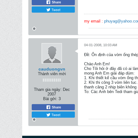
Share
Tweet
my email :
phuyag@yahoo.c
04-01-2008, 10:03 AM
Ðề: Ổn định của vòm ống thép
Chào Anh Em!
Cho Tôi hỏi ở đây đã có ai l
cauduongvn
mong Anh Em giải đáp dùm:
Thành viên mới
1. Khi thiết kế cầu vòm ống t
2. Khi thi công 3 vòm liên tu
thanh căng 2 nhịp biên không
Tham gia ngày:
Dec
To: Các Anh bên Tedi tham gia
2007
Bài gởi:
3
Share
Tweet