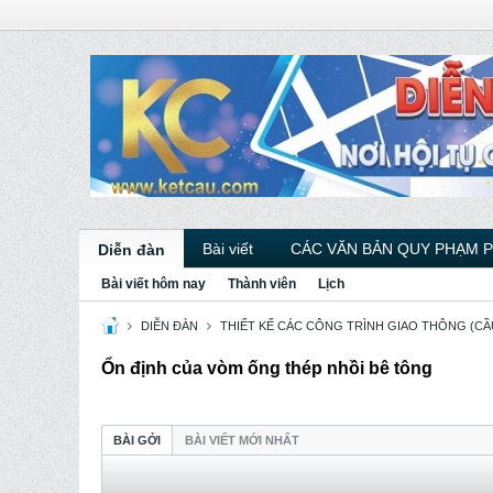
Bài viết
CÁC VĂN BẢN QUY PHẠM 
Diễn đàn
Bài viết hôm nay
Thành viên
Lịch
DIỄN ĐÀN
THIẾT KẾ CÁC CÔNG TRÌNH GIAO THÔNG (CẦU
Ổn định của vòm ống thép nhồi bê tông
BÀI GỞI
BÀI VIẾT MỚI NHẤT