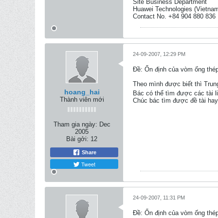
Site Business Department
Huawei Technologies (Vietnam
Contact No. +84 904 880 836
24-09-2007, 12:29 PM
Ðề: Ổn định của vòm ống thép
Theo mình được biết thì Trung
hoang_hai
Bác có thể tìm được các tài liệ
Thành viên mới
Chúc bác tìm được đề tài hay
Tham gia ngày:
Dec
2005
Bài gởi:
12
Share
Tweet
24-09-2007, 11:31 PM
Ðề: Ổn định của vòm ống thép