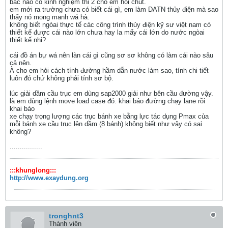
bác nào có kinh nghiệm thi 2 cho em hỏi chút.
em mới ra trường chưa có biết cái gì, em làm DATN thủy điện mà sao
thấy nó mong manh wá hà.
không biết ngòai thực tế các công trình thủy điện kỹ sư việt nam có
thiết kế được cái nào lớn chưa hay la mấy cái lớn do nước ngòai
thiết kế nhỉ?
cái đồ án bự wá nên làn cái gì cũng sơ sơ không có làm cái nào sâu
cả nên.
À cho em hỏi cách tính đường hầm dẫn nước làm sao, tính chi tiết
luôn đó chứ không phải tính sơ bộ.
lúc giải dầm cầu trục em dùng sap2000 giải như bên cầu đường vậy.
là em dùng lệnh move load case đó. khai báo đường chạy lane rồi
khai báo
xe chạy trọng lượng các trục bánh xe bằng lực tác dụng Pmax của
mỗi bánh xe cầu trục lên dầm (8 bánh) không biết như vậy có sai
không?
................
:::khunglong:::
http://www.exaydung.org
tronghnt3
Thành viên