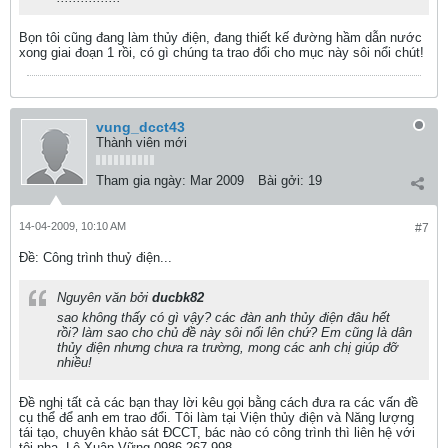
Bọn tôi cũng đang làm thủy điện, đang thiết kế đường hầm dẫn nước
xong giai đoạn 1 rồi, có gì chúng ta trao đổi cho mục này sôi nổi chút!
vung_dcct43
Thành viên mới
Tham gia ngày:
Mar 2009
Bài gởi:
19
14-04-2009, 10:10 AM
#7
Ðề: Công trình thuỷ điện...
Nguyên văn bởi
ducbk82
sao không thấy có gì vậy? các đàn anh thủy điện đâu hết
rồi? làm sao cho chủ đề này sôi nổi lên chứ? Em cũng là dân
thủy điện nhưng chưa ra trường, mong các anh chị giúp đỡ
nhiều!
Đề nghị tất cả các bạn thay lời kêu gọi bằng cách đưa ra các vấn đề
cụ thể để anh em trao đổi. Tôi làm tại Viện thủy điện và Năng lượng
tái tạo, chuyên khảo sát ĐCCT, bác nào có công trình thì liên hệ với
tôi nha. Lê Xuân Vững 0986.267.998