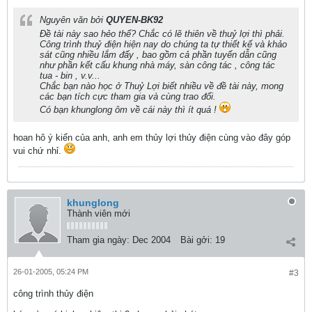
Nguyên văn bởi
QUYEN-BK92
Đề tài này sao hẻo thế? Chắc có lẽ thiên về thuỷ lợi thì phải.
Công trình thuỷ điện hiện nay do chúng ta tự thiết kế và khảo
sát cũng nhiều lắm đấy , bao gồm cả phần tuyến dẫn cũng
như phần kết cấu khung nhà máy, sàn công tác , công tác
tua - bin , v.v...
Chắc bạn nào học ở Thuỷ Lợi biết nhiều về đề tài này, mong
các bạn tích cực tham gia và cùng trao đổi.
Có bạn khunglong ôm về cái này thì ít quá !
hoan hô ý kiến của anh, anh em thủy lợi thủy điện cùng vào đây góp
vui chứ nhỉ.
khunglong
Thành viên mới
Tham gia ngày:
Dec 2004
Bài gởi:
19
26-01-2005, 05:24 PM
#3
công trình thủy điện