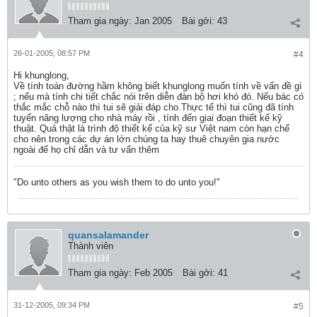
Tham gia ngày:
Jan 2005
Bài gởi:
43
26-01-2005, 08:57 PM
#4
Hi khunglong,
Về tính toán đường hầm không biết khunglong muốn tính về vấn đề gì
; nếu mà tính chi tiết chắc nói trên diễn đàn bộ hơi khó đó. Nếu bác có
thắc mắc chỗ nào thì tui sẽ giải đáp cho.Thực tế thì tui cũng đã tính
tuyến năng lượng cho nhà máy rồi , tính đến giai đoạn thiết kế kỹ
thuật. Quả thật là trình độ thiết kế của kỹ sư Việt nam còn hạn chế
cho nên trong các dự án lớn chúng ta hay thuê chuyên gia nước
ngoài để họ chỉ dẫn và tư vấn thêm
"Do unto others as you wish them to do unto you!"
quansalamander
Thành viên
Tham gia ngày:
Feb 2005
Bài gởi:
41
31-12-2005, 09:34 PM
#5