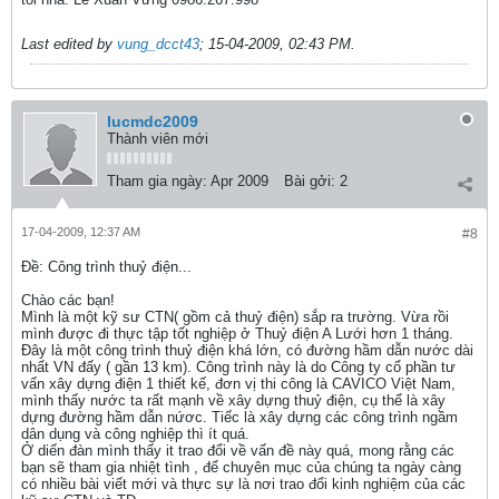
Last edited by
vung_dcct43
;
15-04-2009, 02:43 PM
.
lucmdc2009
Thành viên mới
Tham gia ngày:
Apr 2009
Bài gởi:
2
17-04-2009, 12:37 AM
#8
Ðề: Công trình thuỷ điện...
Chào các bạn!
Mình là một kỹ sư CTN( gồm cả thuỷ điện) sắp ra trường. Vừa rồi
mình được đi thực tập tốt nghiệp ở Thuỷ điện A Lưới hơn 1 tháng.
Đây là một công trình thuỷ điện khá lớn, có đường hầm dẫn nước dài
nhất VN đấy ( gần 13 km). Công trình này là do Công ty cổ phần tư
vấn xây dựng điện 1 thiết kế, đơn vị thi công là CAVICO Việt Nam,
mình thấy nước ta rất mạnh về xây dựng thuỷ điện, cụ thể là xây
dựng đường hầm dẫn nứơc. Tiếc là xây dựng các công trình ngầm
dân dụng và công nghiệp thì ít quá.
Ở diến đàn mình thấy it trao đổi về vấn đề này quá, mong rằng các
bạn sẽ tham gia nhiệt tình , để chuyên mục của chúng ta ngày càng
có nhiều bài viết mới và thực sự là nơi trao đổi kinh nghiệm của các