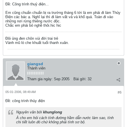
Ðề: Công trình thuỷ điện...
Em cũng chuẩn chuẩn bị ra trường tháng 6 tới là em phải đi làm Thủy
Điện các bác ạ. Nghĩ lại thì đi làm vất vả và khổ quá. Toàn đi vào
những nơi rừng thiêng nước độc.
Chắc em phải bỏ nghề thôi.hic hic
Đôi ủng đen chôn vùi đời trai trẻ
Vành mũ lò che khuất tuổi thanh xuân.
giangsd
Thành viên
Tham gia ngày:
Sep 2005
Bài gởi:
32
05-01-2006, 08:49 AM
#6
Ðề: công trình thủy điện
Nguyên văn bởi
khunglong
À cho em hỏi cách tính đường hầm dẫn nước làm sao, tính
chi tiết luôn đó chứ không phải tính sơ bộ.
................