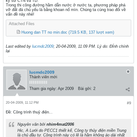
kỹ sư CTN và TD.
Trong thi công đường hầm dẫn nước ở nước ta, phương pháp phá
vỡ đất đá chủ yếu là bằng khoan nổ mìn. Chúng ta cùng trao đổi về
vấn đề này nhé!
Attached Files
Huong dan TT no min.doc
(719.5 KB, 137 lượt xem)
Last edited by
lucmdc2009
;
20-04-2009, 11:09 PM
.
Lý do:
ĐÍnh chính
lại
lucmdc2009
Thành viên mới
Tham gia ngày:
Apr 2009
Bài gởi:
2
20-04-2009, 11:12 PM
#9
Ðề: Công trình thuỷ điện...
Nguyên văn bởi
nhim4mat2006
Hic, A Lưới do PECC1 thiết kế, Công ty thủy điện miền Trung
là chủ đầu tư. Công trình này có lẽ là hầm không áo dài nhất