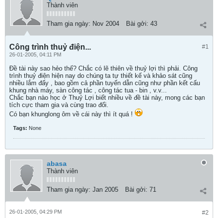
Thành viên
Tham gia ngày:
Nov 2004
Bài gởi:
43
Công trình thuỷ điện...
#1
26-01-2005, 04:11 PM
Đề tài này sao hẻo thế? Chắc có lẽ thiên về thuỷ lợi thì phải. Công
trình thuỷ điện hiện nay do chúng ta tự thiết kế và khảo sát cũng
nhiều lắm đấy , bao gồm cả phần tuyến dẫn cũng như phần kết cấu
khung nhà máy, sàn công tác , công tác tua - bin , v.v...
Chắc bạn nào học ở Thuỷ Lợi biết nhiều về đề tài này, mong các bạn
tích cực tham gia và cùng trao đổi.
Có bạn khunglong ôm về cái này thì ít quá !
Tags:
None
abasa
Thành viên
Tham gia ngày:
Jan 2005
Bài gởi:
71
26-01-2005, 04:29 PM
#2