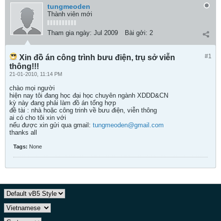
tungmeoden
Thành viên mới
Tham gia ngày:
Jul 2009
Bài gởi:
2
#1
Xin đồ án công trình bưu điện, trụ sở viễn
thông!!!
21-01-2010, 11:14 PM
chào mọi người
hiện nay tôi đang học đại học chuyên ngành XDDD&CN
kỳ này đang phải làm đồ án tổng hợp
đề tài : nhà hoặc công trinh về bưu điện, viễn thông
ai có cho tôi xin với
nếu được xin gửi qua gmail:
tungmeoden@gmail.com
thanks all
Tags:
None