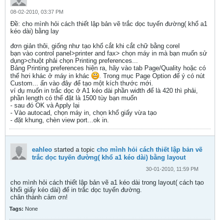
08-02-2010, 03:37 PM
Ðề: cho mình hỏi cách thiết lập bản vẽ trắc dọc tuyến đường( khổ a1
kéo dài) bằng lay
đơn giản thôi, giống như tạo khổ cắt khi cắt chữ bằng corel
bạn vào control panel>printer and fax> chọn máy in mà bạn muốn sử
dụng>chuột phải chọn Printing preferences...
Bảng Printing preferences hiện ra, hãy vào tab Page/Quality hoặc có
thể hơi khác ở máy in khác
. Trong mục Page Option để ý có nút
Custom... ấn vào đây để tạo một kích thước mới.
ví dụ muốn in trắc dọc ở A1 kéo dài phần width để là 420 thì phải,
phần length có thể đặt là 1500 tùy bạn muốn
- sau đó OK và Apply lại
- Vào autocad, chọn máy in, chọn khổ giấy vừa tạo
- đặt khung, chèn view port...ok in.
eahleo
started a topic
cho mình hỏi cách thiết lập bản vẽ
trắc dọc tuyến đường( khổ a1 kéo dài) bằng layout
30-01-2010, 11:59 PM
cho mình hỏi cách thiết lập bản vẽ a1 kéo dài trong layout( cách tạo
khổi giấy kéo dài) để in trắc dọc tuyến đường.
chân thành cảm ơn!
Tags:
None