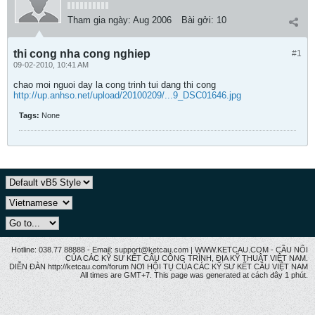
Tham gia ngày:
Aug 2006
Bài gởi:
10
thi cong nha cong nghiep
#1
09-02-2010, 10:41 AM
chao moi nguoi day la cong trinh tui dang thi cong
http://up.anhso.net/upload/20100209/...9_DSC01646.jpg
Tags:
None
Hotline: 038.77 88888 - Email: support@ketcau.com | WWW.KETCAU.COM - CẦU NỐI
CỦA CÁC KỸ SƯ KẾT CẤU CÔNG TRÌNH, ĐỊA KỸ THUẬT VIỆT NAM.
DIỄN ĐÀN http://ketcau.com/forum NƠI HỘI TỤ CỦA CÁC KỸ SƯ KẾT CÂU VIỆT NAM
All times are GMT+7. This page was generated at cách đây 1 phút.