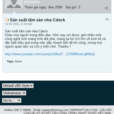
Tham gia ngày:
Mar 2009
Bài gởi:
3
#1
Sản xuất tấm sàn nhẹ Cdeck
10-02-2010, 11:54 AM
Sản xuất tấm sàn nhẹ Cdeck
Chào mọi người trong diễn đàn, hôm nay xin được giới thiệu một
công nghệ mới mang tính đột phá, mang lại lợi ích lớn về kinh tế và
đặc biệt hiệu quả trong việc đẩy nhanh tiến độ thi công, mong mọi
người quan tâm và cho ý kiến nhé. Thanks !
http://www.youtube.com/user/ph168xd?.../1/5WMmeLqM8wQ
Tags:
None
Hotline: 038.77 88888 - Email: support@ketcau.com | WWW.KETCAU.COM - CẦU NỐI
CỦA CÁC KỸ SƯ KẾT CẤU CÔNG TRÌNH, ĐỊA KỸ THUẬT VIỆT NAM.