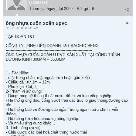
Tham gia ngày:
Jul 2009
Bài gởi:
6
ống nhựa cuốn xoắn upvc
#1
03-03-2010, 10:31 AM
TẬP ĐOÀN T&T
CÔNG TY TNHH LIÊN DOANH T&T BAOERCHENG
-----------------------------------------------------------------------
ỐNG NHỰA CUỐN XOẮN U-PVC SẢN XUẤT TẠI CÔNG TRÌNH
ĐƯỜNG KÍNH 300MM – 3500MM
1 - Đặc điểm:
- mặt trong nhẵn, mặt ngoài trơn hoặc gân xoắn .
- Chiều dài: từ 1m – 12m
- Phụ kiện: Cút, T, ...
2- Phạm vi sử dụng:
- Dùng trong hệ thống thoát nước đô thị và khu công nghiệp
- Hệ thống ống dọc, cống vượt trên các trục lộ giao thông,đường cao
tốc..
- Hệ thống bảo vệ đường cáp ngầm trong ngành bưu chính, viễn
thông.
- Hệ thống tưới tiêu phục vụ nông nghiệp.
- Và nhiều ứng dụng khác…
3- Tính năng ưu việt
- Chịu được các loại hoá chất trong nước thải