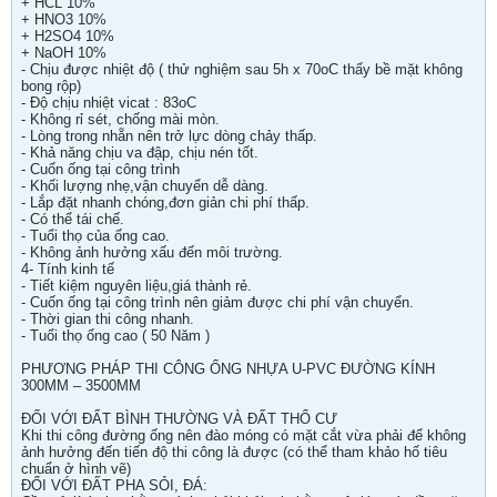
+ HCL 10%
+ HNO3 10%
+ H2SO4 10%
+ NaOH 10%
- Chịu được nhiệt độ ( thử nghiệm sau 5h x 70oC thấy bề mặt không
bong rộp)
- Độ chịu nhiệt vicat : 83oC
- Không rỉ sét, chống mài mòn.
- Lòng trong nhẵn nên trở lực dòng chảy thấp.
- Khả năng chịu va đập, chịu nén tốt.
- Cuốn ống tại công trình
- Khối lượng nhẹ,vận chuyển dễ dàng.
- Lắp đặt nhanh chóng,đơn giản chi phí thấp.
- Có thể tái chế.
- Tuổi thọ của ống cao.
- Không ảnh hưởng xấu đến môi trường.
4- Tính kinh tế
- Tiết kiệm nguyên liệu,giá thành rẻ.
- Cuốn ống tại công trình nên giảm được chi phí vận chuyển.
- Thời gian thi công nhanh.
- Tuổi thọ ống cao ( 50 Năm )
PHƯƠNG PHÁP THI CÔNG ỐNG NHỰA U-PVC ĐƯỜNG KÍNH
300MM – 3500MM
ĐỐI VỚI ĐẤT BÌNH THƯỜNG VÀ ĐẤT THỔ CƯ
Khi thi công đường ống nên đào móng có mặt cắt vừa phải để không
ảnh hưởng đến tiến độ thi công là được (có thể tham khảo hố tiêu
chuẩn ở hình vẽ)
ĐỐI VỚI ĐẤT PHA SỎI, ĐÁ: