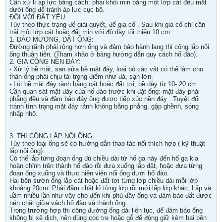
Cần xử lí áp lực bằng cách: phải khỏi mịn bằng một lớp cát đều mặt
dưới ống để tránh áp lực cục bộ.
ĐỐI VỚI ĐẤT YẾU:
Tùy theo thực trạng để giải quyết, để gia cố . Sau khi gia cố chỉ cần
trải một lớp cát hoặc đất mịn với độ dày tối thiểu 10 cm.
1. ĐÀO MƯƠNG, ĐẶT ỐNG:
Đường rãnh phải rộng hơn ống và đảm bảo hành lang thi công lắp nối
ống thuận tiện. (Tham khảo ở bảng hướng dẫn quy cách hố đào).
2. GIA CÔNG NỀN ĐÁY:
- Xử lý bề mặt, san sửa bề mặt đáy, loại bỏ các vật có thể làm cho
thân ống phải chịu tải trọng điểm như đá, sạn lớn.
- Lót bề mặt đáy rãnh bằng cát hoặc đất tơi, bề dày từ 10- 20 cm.
Cần quan sát mặt đáy của hố đào trước khi đặt ống: mặt đáy phải
phẳng đều và đảm bảo đáy ống được tiếp xúc nền đáy . Tuyệt đối
tránh tình trạng mặt đáy rãnh không bằng phẳng, gập ghềnh, sóng
nhấp nhô.
3. THI CÔNG LẮP NỐI ỐNG:
Tùy theo loại ống sẽ có hướng dẫn thao tác nối thích hợp ( kỹ thuật
lắp nối ống).
Có thể lắp từng đoạn ống đủ chiều dài từ hố ga này đến hố ga kia
hoàn chỉnh trên thành hố đào rồi đưa xuống lắp đặt, hoặc đưa từng
đoạn ống xuống và thực hiện viện nối ống dưới hố đào.
Hai bên sườn ống lắp cát hoặc đất tơi từng lớp chiều dài mỗi lớp
khoảng 20cm. Phải đầm chặt kĩ từng lớp rồi mới lấp lớp khác, Lấp và
đầm nhiều lần như vậy cho đến khi phủ đầy ống và đảm bảo đất được
nén chặt giữa vách hố đào và thành ống.
Trong trường hợp thi công đường ống dài liên tục, để đảm bảo ống
không bị xê dịch, nên dùng cọc tre hoặc gỗ để đóng giữ kèm hai bên