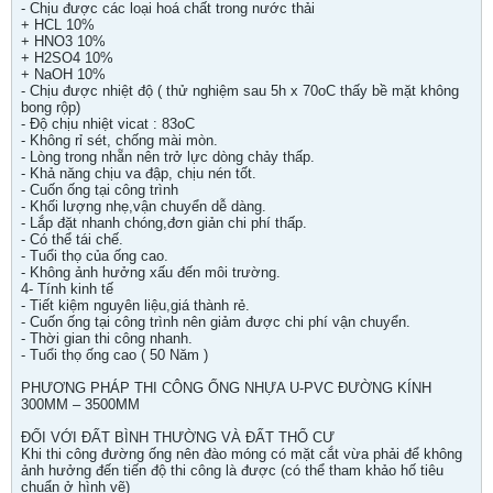
- Chịu được các loại hoá chất trong nước thải
+ HCL 10%
+ HNO3 10%
+ H2SO4 10%
+ NaOH 10%
- Chịu được nhiệt độ ( thử nghiệm sau 5h x 70oC thấy bề mặt không
bong rộp)
- Độ chịu nhiệt vicat : 83oC
- Không rỉ sét, chống mài mòn.
- Lòng trong nhẵn nên trở lực dòng chảy thấp.
- Khả năng chịu va đập, chịu nén tốt.
- Cuốn ống tại công trình
- Khối lượng nhẹ,vận chuyển dễ dàng.
- Lắp đặt nhanh chóng,đơn giản chi phí thấp.
- Có thể tái chế.
- Tuổi thọ của ống cao.
- Không ảnh hưởng xấu đến môi trường.
4- Tính kinh tế
- Tiết kiệm nguyên liệu,giá thành rẻ.
- Cuốn ống tại công trình nên giảm được chi phí vận chuyển.
- Thời gian thi công nhanh.
- Tuổi thọ ống cao ( 50 Năm )
PHƯƠNG PHÁP THI CÔNG ỐNG NHỰA U-PVC ĐƯỜNG KÍNH
300MM – 3500MM
ĐỐI VỚI ĐẤT BÌNH THƯỜNG VÀ ĐẤT THỔ CƯ
Khi thi công đường ống nên đào móng có mặt cắt vừa phải để không
ảnh hưởng đến tiến độ thi công là được (có thể tham khảo hố tiêu
chuẩn ở hình vẽ)