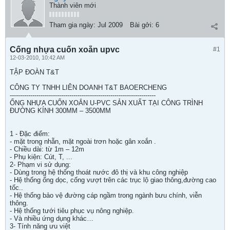
Thành viên mới
Tham gia ngày:
Jul 2009
Bài gởi:
6
Cống nhựa cuốn xoắn upvc
#1
12-03-2010, 10:42 AM
TẬP ĐOÀN T&T
CÔNG TY TNHH LIÊN DOANH T&T BAOERCHENG
-----------------------------------------------------------------------
ỐNG NHỰA CUỐN XOẮN U-PVC SẢN XUẤT TẠI CÔNG TRÌNH
ĐƯỜNG KÍNH 300MM – 3500MM
1 - Đặc điểm:
- mặt trong nhẵn, mặt ngoài trơn hoặc gân xoắn .
- Chiều dài: từ 1m – 12m
- Phụ kiện: Cút, T, ...
2- Phạm vi sử dụng:
- Dùng trong hệ thống thoát nước đô thị và khu công nghiệp
- Hệ thống ống dọc, cống vượt trên các trục lộ giao thông,đường cao
tốc..
- Hệ thống bảo vệ đường cáp ngầm trong ngành bưu chính, viễn
thông.
- Hệ thống tưới tiêu phục vụ nông nghiệp.
- Và nhiều ứng dụng khác…
3- Tính năng ưu việt