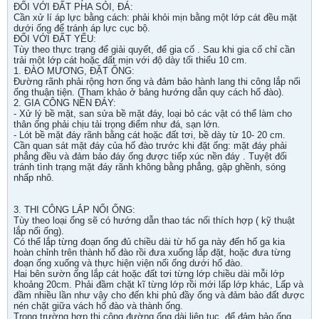
ĐỐI VỚI ĐẤT PHA SỎI, ĐÁ:
Cần xử lí áp lực bằng cách: phải khỏi mịn bằng một lớp cát đều mặt
dưới ống để tránh áp lực cục bộ.
ĐỐI VỚI ĐẤT YẾU:
Tùy theo thực trạng để giải quyết, để gia cố . Sau khi gia cố chỉ cần
trải một lớp cát hoặc đất mịn với độ dày tối thiểu 10 cm.
1. ĐÀO MƯƠNG, ĐẶT ỐNG:
Đường rãnh phải rộng hơn ống và đảm bảo hành lang thi công lắp nối
ống thuận tiện. (Tham khảo ở bảng hướng dẫn quy cách hố đào).
2. GIA CÔNG NỀN ĐÁY:
- Xử lý bề mặt, san sửa bề mặt đáy, loại bỏ các vật có thể làm cho
thân ống phải chịu tải trọng điểm như đá, sạn lớn.
- Lót bề mặt đáy rãnh bằng cát hoặc đất tơi, bề dày từ 10- 20 cm.
Cần quan sát mặt đáy của hố đào trước khi đặt ống: mặt đáy phải
phẳng đều và đảm bảo đáy ống được tiếp xúc nền đáy . Tuyệt đối
tránh tình trạng mặt đáy rãnh không bằng phẳng, gập ghềnh, sóng
nhấp nhô.
3. THI CÔNG LẮP NỐI ỐNG:
Tùy theo loại ống sẽ có hướng dẫn thao tác nối thích hợp ( kỹ thuật
lắp nối ống).
Có thể lắp từng đoạn ống đủ chiều dài từ hố ga này đến hố ga kia
hoàn chỉnh trên thành hố đào rồi đưa xuống lắp đặt, hoặc đưa từng
đoạn ống xuống và thực hiện viện nối ống dưới hố đào.
Hai bên sườn ống lắp cát hoặc đất tơi từng lớp chiều dài mỗi lớp
khoảng 20cm. Phải đầm chặt kĩ từng lớp rồi mới lấp lớp khác, Lấp và
đầm nhiều lần như vậy cho đến khi phủ đầy ống và đảm bảo đất được
nén chặt giữa vách hố đào và thành ống.
Trong trường hợp thi công đường ống dài liên tục, để đảm bảo ống