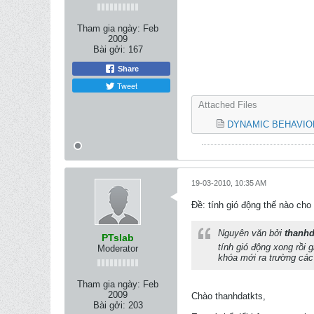
Tham gia ngày:
Feb
2009
Bài gởi:
167
Share
Tweet
Attached Files
DYNAMIC BEHAVIOR
19-03-2010, 10:35 AM
Ðề: tính gió động thế nào ch
Nguyên văn bởi
thanhd
PTslab
tính gió động xong rồi 
Moderator
khóa mới ra trường các 
Tham gia ngày:
Feb
2009
Chào thanhdatkts,
Bài gởi:
203