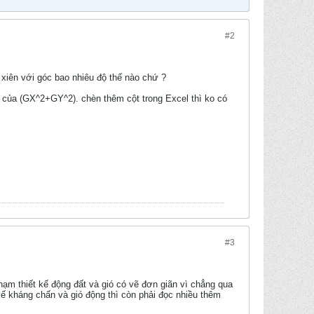
#2
 xiên với góc bao nhiêu độ thế nào chứ ?
ăn của (GX^2+GY^2). chèn thêm cột trong Excel thì ko có
#3
 phạm thiết kế động đất và gió có vẽ đơn giãn vì chẳng qua
kế kháng chấn và gió động thì còn phải đọc nhiều thêm