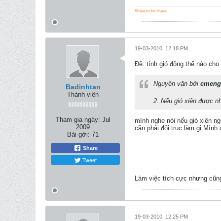
_________________________
Share to be share!
19-03-2010, 12:18 PM
Ðề: tính gió động thế nào ch
Nguyên văn bởi
cmeng
Badinhtan
Thành viên
2. Nếu gió xiên được nh
Tham gia ngày:
Jul
mình nghe nói nếu gió xiên n
2009
cần phải đổi trục làm gi.Mình
Bài gởi:
71
Share
Tweet
Làm việc tích cực nhưng cũng
19-03-2010, 12:25 PM