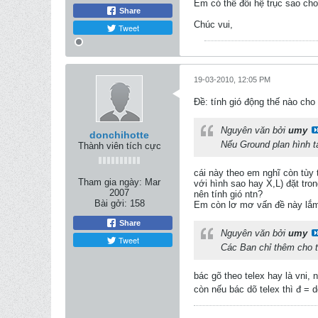
Em có thể đổi hệ trục sao cho
Share
Chúc vui,
Tweet
19-03-2010, 12:05 PM
Ðề: tính gió động thế nào ch
Nguyên văn bởi
umy
donchihotte
Nếu Ground plan hình ta
Thành viên tích cực
cái này theo em nghĩ còn tùy 
Tham gia ngày:
Mar
với hình sao hay X,L) đặt tro
2007
nên tính gió ntn?
Bài gởi:
158
Em còn lơ mơ vấn đề này lắm
Share
Nguyên văn bởi
umy
Tweet
Các Ban chỉ thêm cho tô
bác gõ theo telex hay là vni, 
còn nếu bác dõ telex thì đ =