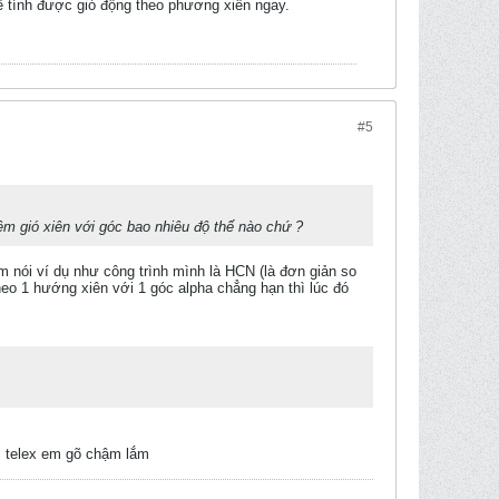
hể tính được gió động theo phương xiên ngay.
#5
êm gió xiên với góc bao nhiêu độ thế nào chứ ?
m nói ví dụ như công trình mình là HCN (là đơn giản so
heo 1 hướng xiên với 1 góc alpha chẳng hạn thì lúc đó
i, telex em gõ chậm lắm