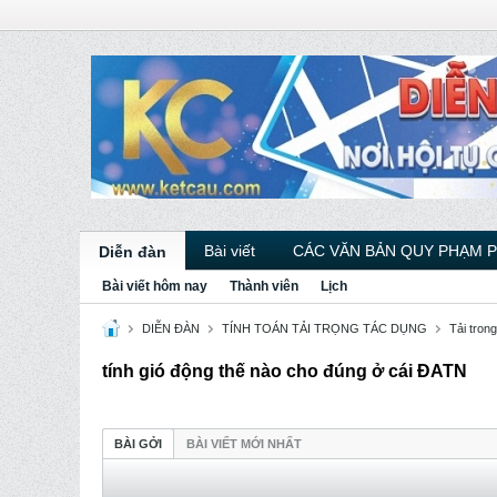
Bài viết
CÁC VĂN BẢN QUY PHẠM 
Diễn đàn
Bài viết hôm nay
Thành viên
Lịch
DIỄN ĐÀN
TÍNH TOÁN TẢI TRỌNG TÁC DỤNG
Tải trong
tính gió động thế nào cho đúng ở cái ĐATN
BÀI GỞI
BÀI VIẾT MỚI NHẤT