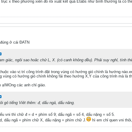
 trục x theo phương xiên đó rồi xuất kết quả Etabs như bình thường là có t
o đúng ở cái ĐATN
m giác, ngôi sao hoăc chử L, X. (có canh không dều). Phải suy nghỉ, tính th
thuộc vào vị trí công trình đặt trong vùng có hướng gió chính là hướng nào.e
ng vùng có hướng gió chính không fải theo hướng X,Y của công trình mà là t
 ạ!MOng các anh chỉ giáo.
i gỏ tiếng Viêt thêm: đ, dấu ngả, dấu năng.
nếu vni thì chữ đ = d + phím số 9; dấu ngã = số 4, dấu nặng = số 5.
 dd, dấu ngã = phím chữ X, dấu nặng = phím chữ J.
hì em chỉ quen vni thô