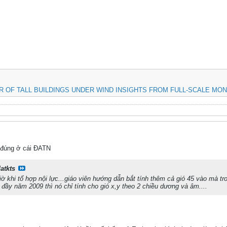
 OF TALL BUILDINGS UNDER WIND INSIGHTS FROM FULL-SCALE MONI
o đúng ở cái ĐATN
atkts
giờ khi tổ hợp nội lực...giáo viên hướng dẫn bắt tính thêm cả gió 45 vào mà 
đầy năm 2009 thì nó chỉ tính cho gió x,y theo 2 chiều dương và âm....