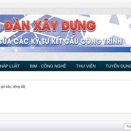
PHÁP LUẬT
BIM - CÔNG NGHỆ
THƯ VIỆN
TUYỂN DỤNG
 gió bão, động đất