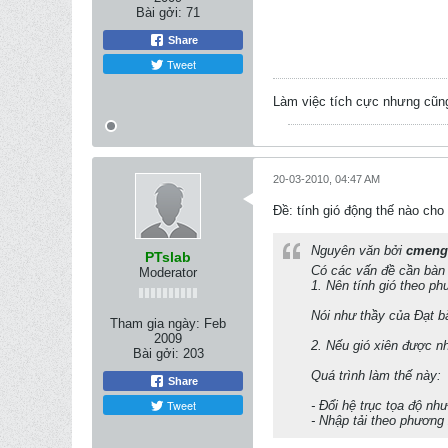
Bài gởi:
71
Share
Tweet
Làm việc tích cực nhưng cũng
20-03-2010, 04:47 AM
Ðề: tính gió động thế nào ch
Nguyên văn bởi
cmeng
PTslab
Có các vấn đề cần bàn 
Moderator
1. Nên tính gió theo ph
Nói như thầy của Đạt bắ
Tham gia ngày:
Feb
2009
2. Nếu gió xiên được nh
Bài gởi:
203
Quá trình làm thế này:
Share
Tweet
- Đổi hệ trục tọa độ như
- Nhập tải theo phương 