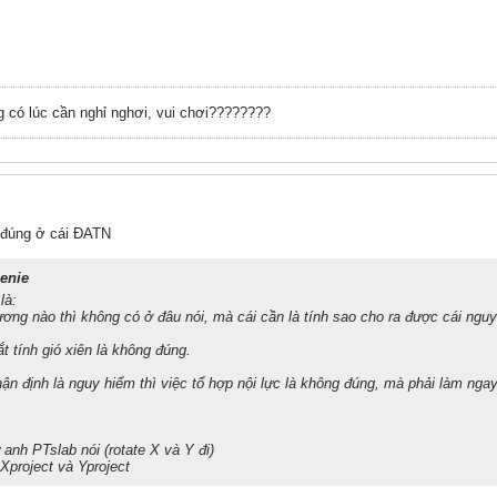
 có lúc cần nghỉ nghơi, vui chơi????????
o đúng ở cái ĐATN
enie
là:
ương nào thì không có ở đâu nói, mà cái cần là tính sao cho ra được cái nguy
t tính gió xiên là không đúng.
ận định là nguy hiểm thì việc tổ hợp nội lực là không đúng, mà phải làm ngay
 anh PTslab nói (rotate X và Y đi)
Xproject và Yproject