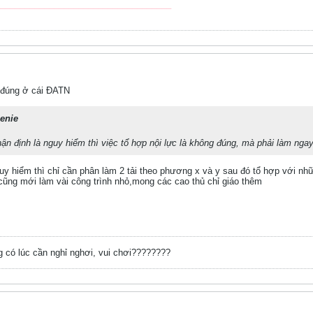
___________________________________
o đúng ở cái ĐATN
enie
ận định là nguy hiểm thì việc tổ hợp nội lực là không đúng, mà phải làm ngay
guy hiểm thì chỉ cần phân làm 2 tải theo phương x và y sau đó tổ hợp với n
 cũng mới làm vài công trình nhỏ,mong các cao thủ chỉ giáo thêm
 có lúc cần nghỉ nghơi, vui chơi????????