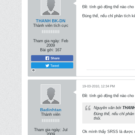
Ðề: tính gió động thế nào ch
Đúng thế, nếu chỉ phân tích k
THANH BK-DN
Thành viên tích cực
Tham gia ngày:
Feb
2009
Bài gởi:
167
Share
Tweet
19-03-2010, 12:34 PM
Ðề: tính gió động thế nào ch
Nguyên văn bởi
THANH
Badinhtan
Đúng thế, nếu chỉ phân 
Thành viên
thôi.
Tham gia ngày:
Jul
Ok mình thấy SRSS là được r
2009