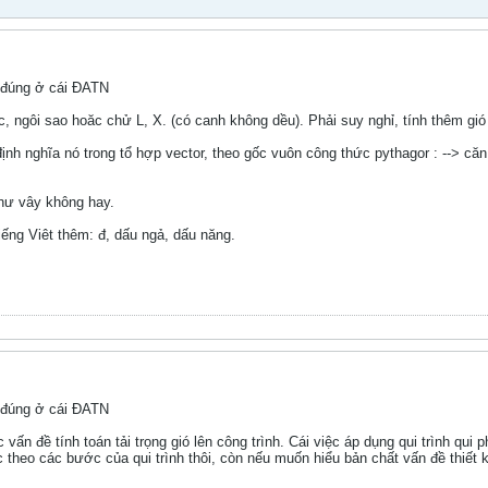
o đúng ở cái ĐATN
, ngôi sao hoăc chử L, X. (có canh không dều). Phải suy nghỉ, tính thêm gió
ịnh nghĩa nó trong tổ hợp vector, theo gốc vuôn công thức pythagor : --> c
hư vây không hay.
iếng Viêt thêm: đ, dấu ngả, dấu năng.
o đúng ở cái ĐATN
vấn đề tính toán tải trọng gió lên công trình. Cái việc áp dụng qui trình qui
theo các bước của qui trình thôi, còn nếu muốn hiểu bản chất vấn đề thiết 