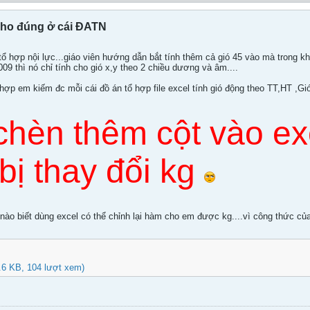
 cho đúng ở cái ĐATN
i tổ hợp nội lực...giáo viên hướng dẫn bắt tính thêm cả gió 45 vào mà trong
9 thì nó chỉ tính cho gió x,y theo 2 chiều dương và âm....
 hợp em kiếm đc mỗi cái đồ án tổ hợp file excel tính gió động theo TT,HT ,Gió X
chèn thêm cột vào ex
bị thay đổi kg
 nào biết dùng excel có thể chỉnh lại hàm cho em được kg....vì công thức củ
.6 KB, 104 lượt xem)