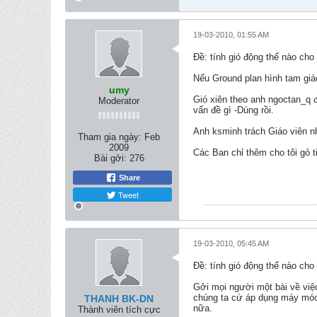
19-03-2010, 01:55 AM
Ðề: tính gió động thế nào ch
Nếu Ground plan hình tam giác
umy
Gió xiên theo anh ngoctan_q đ
Moderator
vấn đề gì -Dúng rồi.
Anh ksminh trách Giáo viên n
Tham gia ngày:
Feb
2009
Các Ban chỉ thêm cho tôi gỏ t
Bài gởi:
276
Share
Tweet
19-03-2010, 05:45 AM
Ðề: tính gió động thế nào ch
Gởi mọi người một bài về việc 
chúng ta cứ áp dụng máy móc 
THANH BK-DN
nữa.
Thành viên tích cực