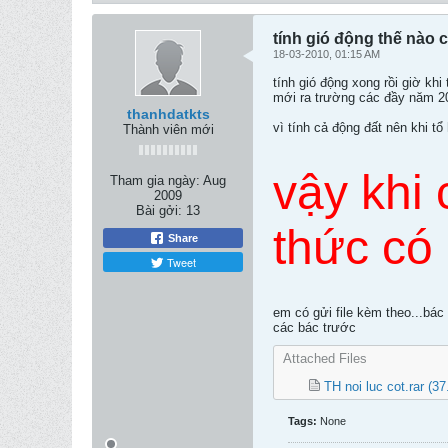
tính gió động thế nào
18-03-2010, 01:15 AM
tính gió động xong rồi giờ kh
mới ra trường các đầy năm 200
thanhdatkts
vì tính cả động đất nên khi tổ
Thành viên mới
vậy khi 
Tham gia ngày:
Aug
2009
Bài gởi:
13
thức có 
Share
Tweet
em có gửi file kèm theo...bác
các bác trước
Attached Files
TH noi luc cot.rar
(37
Tags:
None