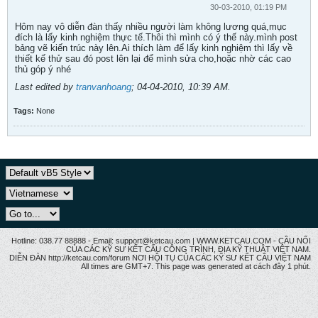
30-03-2010, 01:19 PM
Hôm nay vô diễn đàn thấy nhiều người làm không lương quá,mục
đích là lấy kinh nghiệm thực tế.Thôi thì mình có ý thế này.mình post
bảng vẽ kiến trúc này lên.Ai thích làm để lấy kinh nghiệm thì lấy về
thiết kế thử sau đó post lên lại để mình sửa cho,hoặc nhờ các cao
thủ góp ý nhé
Last edited by
tranvanhoang
;
04-04-2010, 10:39 AM
.
Tags:
None
Hotline: 038.77 88888 - Email: support@ketcau.com | WWW.KETCAU.COM - CẦU NỐI
CỦA CÁC KỸ SƯ KẾT CẤU CÔNG TRÌNH, ĐỊA KỸ THUẬT VIỆT NAM.
DIỄN ĐÀN http://ketcau.com/forum NƠI HỘI TỤ CỦA CÁC KỸ SƯ KẾT CÂU VIỆT NAM
All times are GMT+7. This page was generated at cách đây 1 phút.