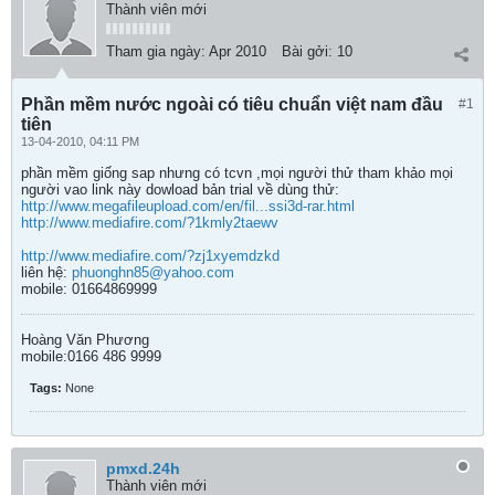
Thành viên mới
Tham gia ngày:
Apr 2010
Bài gởi:
10
Phần mềm nước ngoài có tiêu chuẩn việt nam đầu
#1
tiên
13-04-2010, 04:11 PM
phần mềm giống sap nhưng có tcvn ,mọi người thử tham khảo mọi
người vao link này dowload bản trial về dùng thử:
http://www.megafileupload.com/en/fil...ssi3d-rar.html
http://www.mediafire.com/?1kmly2taewv
http://www.mediafire.com/?zj1xyemdzkd
liên hệ:
phuonghn85@yahoo.com
mobile: 01664869999
Hoàng Văn Phương
mobile:0166 486 9999
Tags:
None
pmxd.24h
Thành viên mới