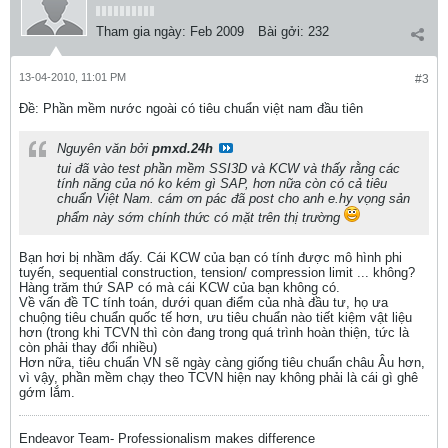
Tham gia ngày:
Feb 2009
Bài gởi:
232
13-04-2010, 11:01 PM
#3
Ðề: Phần mềm nước ngoài có tiêu chuẩn việt nam đầu tiên
Nguyên văn bởi
pmxd.24h
tui đã vào test phần mềm SSI3D và KCW và thấy rằng các
tính năng của nó ko kém gì SAP, hơn nữa còn có cả tiêu
chuẩn Việt Nam. cám ơn pác đã post cho anh e.hy vọng sản
phẩm này sớm chính thức có mặt trên thị trường
Bạn hơi bị nhầm đấy. Cái KCW của bạn có tính được mô hình phi
tuyến, sequential construction, tension/ compression limit ... không?
Hàng trăm thứ SAP có mà cái KCW của bạn không có.
Về vấn đề TC tính toán, dưới quan điểm của nhà đầu tư, họ ưa
chuộng tiêu chuẩn quốc tế hơn, ưu tiêu chuẩn nào tiết kiệm vật liệu
hơn (trong khi TCVN thì còn đang trong quá trình hoàn thiện, tức là
còn phải thay đổi nhiều)
Hơn nữa, tiêu chuẩn VN sẽ ngày càng giống tiêu chuẩn châu Âu hơn,
vì vậy, phần mềm chạy theo TCVN hiện nay không phải là cái gì ghê
gớm lắm.
Endeavor Team- Professionalism makes difference