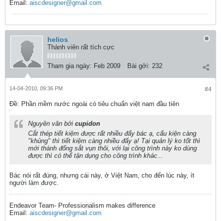
Email:
aiscdesigner@gmail.com
helios
Thành viên rất tích cực
Tham gia ngày:
Feb 2009
Bài gởi:
232
14-04-2010, 09:36 PM
#4
Ðề: Phần mềm nước ngoài có tiêu chuẩn việt nam đầu tiên
Nguyên văn bởi
cupidon
Cắt thép tiết kiệm được rất nhiều đấy bác ạ, cấu kiện càng
"khủng" thì tiết kiệm càng nhiều đấy ạ! Tại quản lý ko tốt thì
mới thành đống sắt vụn thôi, với lại công trình này ko dùng
được thì có thể tận dụng cho công trình khác...
Bác nói rất đúng, nhưng cái này, ở Việt Nam, cho đến lúc này, ít
người làm được.
Endeavor Team- Professionalism makes difference
Email:
aiscdesigner@gmail.com