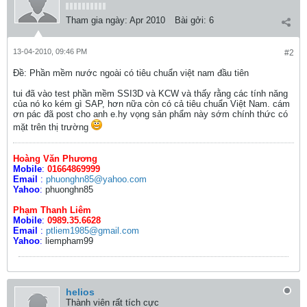
Tham gia ngày:
Apr 2010
Bài gởi:
6
13-04-2010, 09:46 PM
#2
Ðề: Phần mềm nước ngoài có tiêu chuẩn việt nam đầu tiên
tui đã vào test phần mềm SSI3D và KCW và thấy rằng các tính năng
của nó ko kém gì SAP, hơn nữa còn có cả tiêu chuẩn Việt Nam. cám
ơn pác đã post cho anh e.hy vọng sản phẩm này sớm chính thức có
mặt trên thị trường
Hoàng Văn Phương
Mobile
:
01664869999
Email
:
phuonghn85@yahoo.com
Yahoo
:
phuonghn85
Phạm Thanh Liêm
Mobile
:
0989.35.6628
Email
:
ptliem1985@gmail.com
Yahoo
:
liempham99
helios
Thành viên rất tích cực