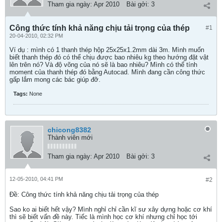
Tham gia ngày:
Apr 2010
Bài gởi:
3
Công thức tính khả năng chịu tải trọng của thép
#1
20-04-2010, 02:32 PM
Ví dụ : mình có 1 thanh thép hộp 25x25x1.2mm dài 3m. Mình muốn
biết thanh thép đó có thể chịu được bao nhiêu kg theo hướng đặt vật
lên trên nó? Và độ võng của nó sẽ là bao nhiêu? Mình có thể tính
moment của thanh thép đó bằng Autocad. Mình đang cần công thức
gấp lắm mong các bác giúp đỡ.
Tags:
None
chicong8382
Thành viên mới
Tham gia ngày:
Apr 2010
Bài gởi:
3
12-05-2010, 04:41 PM
#2
Ðề: Công thức tính khả năng chịu tải trọng của thép
Sao ko ai biết hết vậy? Mình nghỉ chỉ cần kĩ sư xây dựng hoặc cơ khí
thì sẽ biết vấn đề này. Tiếc là mình học cơ khí nhưng chỉ học tới