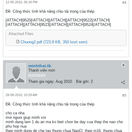
12-05-2010, 06:18 PM
#4
Ðề: Công thức tính khả năng chịu tải trọng của thép
[ATTACH]9520[/ATTACH][ATTACH][ATTACH]9522[/ATTACH]
[/ATTACH][ATTACH]9523[/ATTACH][ATTACH]9524[/ATTACH]
Attached Files
Chuong2.pdf
(723.8 KB, 350 lượt xem)
minhthai.tb
Thành viên mới
Tham gia ngày:
Aug 2010
Bài gởi:
2
28-08-2010, 10:29 AM
#5
Ðề: Công thức tính khả năng chịu tải trọng của thép
cho ca nha
moi nguoi giup minh voi
minh dang lam 1 du an ma ko biet chon be day cua thep the nao cho
phu hop nua
thep minh dung de che tao thung chua NaoCl, thep m16, thung chua