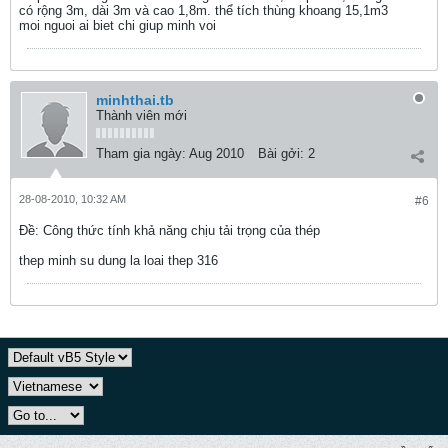
có rộng 3m, dài 3m và cao 1,8m. thể tích thùng khoang 15,1m3
moi nguoi ai biet chi giup minh voi
minhthai.tb
Thành viên mới
Tham gia ngày:
Aug 2010
Bài gởi:
2
28-08-2010, 10:32 AM
#6
Ðề: Công thức tính khả năng chịu tải trọng của thép
thep minh su dung la loai thep 316