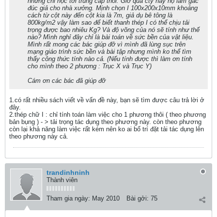
nhưng chỉ học tới trung cấp thôi. Giờ qua cty này họ làm gác
đúc giả cho nhà xưởng. Mịnh chọn I 100x200x10mm khoảng
cách từ cột này đến cột kia là 7m, giả dụ bê tông là
800kg/m2 vậy làm sao để biết thanh thép I có thể chịu tải
trọng được bao nhiêu Kg? Và độ võng của nó sẽ tính như thế
nào? Mình nghỉ đây chỉ là bài toán về sức bền của vật liệu.
Mình rất mong các bác giúp đỡ vì mình đã lùng sục trên
mạng giáo trình sức bền và bài tập nhưng mình ko thể tìm
thấy công thức tính nào cả. (Nếu tính được thì làm ơn tính
cho mình theo 2 phương : Trục X và Trục Y)
Cám ơn các bác đã giúp đỡ
1.có rất nhiều sách viết về vấn đề này, bạn sẽ tìm được câu trả lời ở
đây.
2.thép chữ I : chỉ tính toán làm việc cho 1 phương thôi ( theo phương
bản bụng ) - > tải trọng tác dụng theo phương này. còn theo phương
còn lại khả năng làm việc rất kém nên ko ai bố trí đặt tải tác dụng lên
theo phương này cả.
trandinhninh
Thành viên
Tham gia ngày:
May 2010
Bài gởi:
75