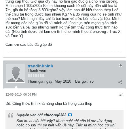
trung cấp thôi. Giờ qua cty này họ làm gác đúc giả cho nhà xưởng.
Mịnh chọn I 100x200x10mm khoảng cách từ cột này đến cột kia là
7m, giả dụ bê tông là 800kg/m2 vậy làm sao để biết thanh thép I có
thể chịu tải trọng được bao nhiêu Kg? Và độ võng của nó sẽ tính như
thế nào? Mình nghỉ đây chỉ là bài toán về sức bền của vật liệu. Mình
rất mong các bác giúp đỡ vì mình đã lùng sục trên mạng giáo trình
sức bền và bài tập nhưng mình ko thể tìm thấy công thức tính nào
cả. (Nếu tính được thì làm ơn tính cho mình theo 2 phương : Trục X
và Trục Y)
Cám ơn các bác đã giúp đỡ
trandinhninh
Thành viên
Tham gia ngày:
May 2010
Bài gởi:
75
12-05-2010, 06:06 PM
#3
Ðề: Công thức tính khả năng chịu tải trọng của thép
Nguyên văn bởi
chicong8382
Sao ko ai biết hết vậy? Mình nghỉ chỉ cần kĩ sư xây dựng
hoặc cơ khí thì sẽ biết vấn đề này. Tiếc là mình học cơ khí