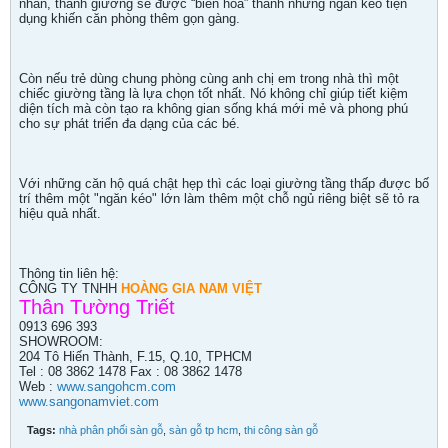
nhắn, thành giường sẽ được “biến hóa” thành những ngăn kéo tiện
dụng khiến căn phòng thêm gọn gàng.
Còn nếu trẻ dùng chung phòng cùng anh chị em trong nhà thì một
chiếc giường tầng là lựa chọn tốt nhất. Nó không chỉ giúp tiết kiệm
diện tích mà còn tạo ra không gian sống khá mới mẻ và phong phú
cho sự phát triển đa dạng của các bé.
Với những căn hộ quá chật hẹp thì các loại giường tầng thấp được bố
trí thêm một "ngăn kéo" lớn làm thêm một chỗ ngủ riêng biệt sẽ tỏ ra
hiệu quả nhất.
Thông tin liên hệ:
CÔNG TY TNHH
HOÀNG GIA NAM VIỆT
Thân Tường Triết
0913 696 393
SHOWROOM:
204 Tô Hiến Thành, F.15, Q.10, TPHCM
Tel : 08 3862 1478 Fax : 08 3862 1478
Web :
www.sangohcm.com
www.sangonamviet.com
Tags:
nhà phân phối sàn gỗ
,
sàn gỗ tp hcm
,
thi công sàn gỗ