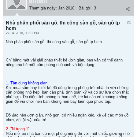
Tham gia ngày:
Jan 2010
Bài gởi:
3
Nhà phân phối sàn gỗ, thi công sàn gỗ, sàn gỗ tp
#1
hcm
22-04-2010, 03:51 PM
Nhà phân phối sàn gỗ, thi công sàn gỗ, sàn gỗ tp hcm
Chỉ bằng một vài giải pháp thiết kế đơn giản, bạn vẫn có thể dành
riêng cho bé một căn phòng nhỏ xinh và tiện dụng.
1. Tận dụng không gian
Khi mua sắm hay thiết kế đồ dùng trong phòng trẻ, nhất là với những
căn phòng nhỏ hẹp, bạn cần phải tính toán kỹ và có sự lựa chọn thật
phù hợp. Do diện tích phòng bị hạn chế, trẻ lại cần có khoảng không
gian để vui chơi nên bạn không nên bày biện quá phức tạp.
Đồ đạc nên đơn giản, nhỏ gọn, có nhiều ngăn kéo, kệ để các món đồ
chơi, đồ lặt vặt của trẻ.
2. "N trong 1"
Nếu mỗi bé nhà bạn có một phòng riêng thì với một chiếc giường nhỏ