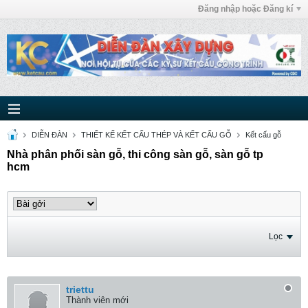
Đăng nhập hoặc Đăng kí
DIỄN ĐÀN
THIẾT KẾ KẾT CẤU THÉP VÀ KẾT CẤU GỖ
Kết cấu gỗ
Nhà phân phối sàn gỗ, thi công sàn gỗ, sàn gỗ tp
hcm
Lọc
triettu
Thành viên mới