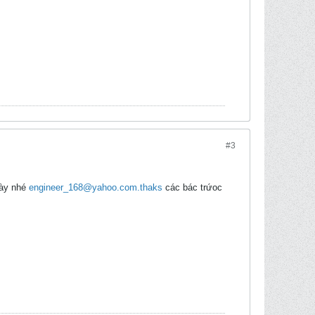
#3
này nhé
engineer_168@yahoo.com.thaks
các bác trứoc