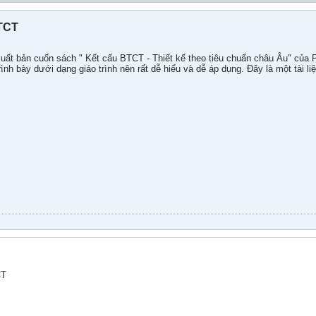
BTCT
uất bản cuốn sách " Kết cấu BTCT - Thiết kế theo tiêu chuẩn châu Âu" của
nh bày dưới dạng giáo trình nên rất dễ hiểu và dễ áp dụng. Đây là một tài li
CT