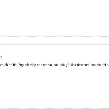
CT
m đồ án bê tông cốt thép cho em vói,các bác gửi link dowload theo địa chỉ 