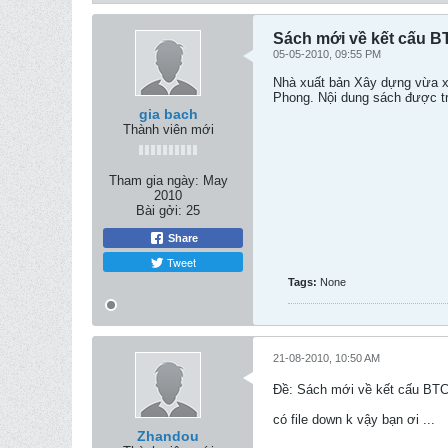
Sách mới về kết cấu 
05-05-2010, 09:55 PM
Nhà xuất bản Xây dựng vừa x
Phong. Nội dung sách được trì
gia bach
Thành viên mới
Tham gia ngày:
May
2010
Bài gởi:
25
Share
Tweet
Tags:
None
21-08-2010, 10:50 AM
Ðề: Sách mới về kết cấu BT
có file down k vậy bạn ơi ...
Zhandou