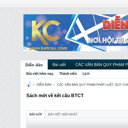
Bài viết
CÁC VĂN BẢN QUY PHẠM 
Diễn đàn
Bài viết hôm nay
Thành viên
Lịch
DIỄN ĐÀN
CÁC VĂN BẢN QUY PHẠM PHÁP LUẬT, QUY CHU
Sách mới về kết cấu BTCT
BÀI GỞI
BÀI VIẾT MỚI NHẤT