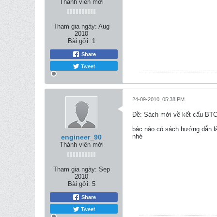
Thành viên mới
Tham gia ngày:
Aug
2010
Bài gởi:
1
Share
Tweet
24-09-2010, 05:38 PM
Ðề: Sách mới về kết cấu BT
bác nào có sách hướng dẫn là
nhé
engineer_90
Thành viên mới
Tham gia ngày:
Sep
2010
Bài gởi:
5
Share
Tweet