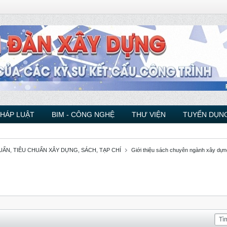
PHÁP LUẬT
BIM - CÔNG NGHỆ
THƯ VIỆN
TUYỂN DỤNG
ẨN, TIÊU CHUẨN XÂY DỰNG, SÁCH, TẠP CHÍ
Giới thiệu sách chuyên ngành xây dựn