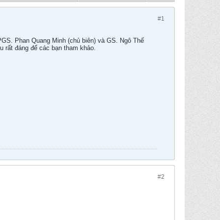
#1
 PGS. Phan Quang Minh (chủ biên) và GS. Ngô Thế
ệu rất đáng để các bạn tham khảo.
#2