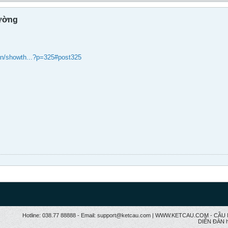
đường
an/showth...?p=325#post325
Hotline: 038.77 88888 - Email: support@ketcau.com | WWW.KETCAU.COM - 
DIỄN ĐÀN h