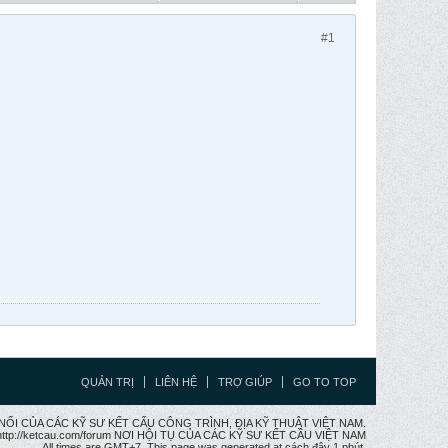
#1
QUẢN TRỊ
LIÊN HỆ
TRỢ GIÚP
GO TO TOP
CẦU NỐI CỦA CÁC KỸ SƯ KẾT CẤU CÔNG TRÌNH, ĐỊA KỸ THUẬT VIỆT NAM.
ttp://ketcau.com/forum NƠI HỘI TỤ CỦA CÁC KỸ SƯ KẾT CÂU VIỆT NAM
All times are GMT+7. This page was generated at cách đây 1 phút.