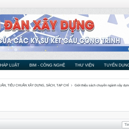
PHÁP LUẬT
BIM - CÔNG NGHỆ
THƯ VIỆN
TUYỂN DỤNG
ẨN, TIÊU CHUẨN XÂY DỰNG, SÁCH, TẠP CHÍ
Giới thiệu sách chuyên ngành xây dựn