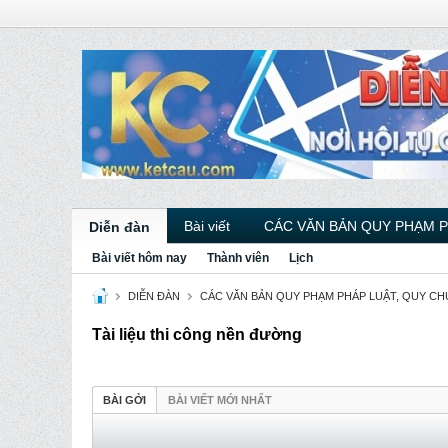
Bài viết
CÁC VĂN BẢN QUY PHẠM 
Diễn đàn
Bài viết hôm nay
Thành viên
Lịch
DIỄN ĐÀN
CÁC VĂN BẢN QUY PHẠM PHÁP LUẬT, QUY CHU
Tài liệu thi công nền đường
BÀI GỞI
BÀI VIẾT MỚI NHẤT