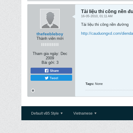
Tài liệu thi công nền 
16-05-2010, 01:11 AM
Tài liệu thi công nền đường
http://cauduongxd.com/diend
thefeebleboy
Thành viên mới
Tham gia ngày:
Dec
2009
Bài gởi:
3
Share
Tweet
Tags:
None
Default vB5 Style
Vietnamese