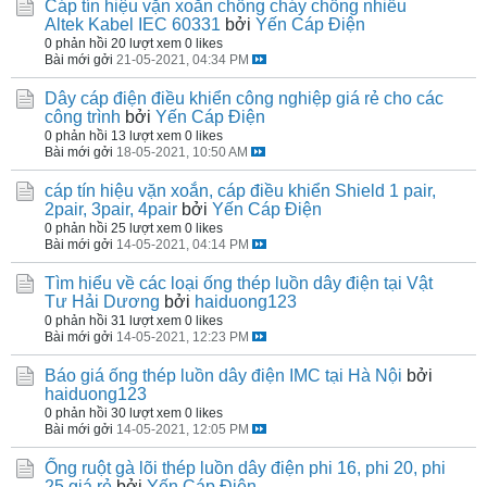
Cáp tín hiệu vặn xoắn chống cháy chống nhiễu
Altek Kabel IEC 60331
bởi
Yến Cáp Điện
0 phản hồi
20 lượt xem
0 likes
Bài mới gởi
21-05-2021, 04:34 PM
Dây cáp điện điều khiển công nghiệp giá rẻ cho các
công trình
bởi
Yến Cáp Điện
0 phản hồi
13 lượt xem
0 likes
Bài mới gởi
18-05-2021, 10:50 AM
cáp tín hiệu vặn xoắn, cáp điều khiển Shield 1 pair,
2pair, 3pair, 4pair
bởi
Yến Cáp Điện
0 phản hồi
25 lượt xem
0 likes
Bài mới gởi
14-05-2021, 04:14 PM
Tìm hiểu về các loại ống thép luồn dây điện tại Vật
Tư Hải Dương
bởi
haiduong123
0 phản hồi
31 lượt xem
0 likes
Bài mới gởi
14-05-2021, 12:23 PM
Báo giá ống thép luồn dây điện IMC tại Hà Nội
bởi
haiduong123
0 phản hồi
30 lượt xem
0 likes
Bài mới gởi
14-05-2021, 12:05 PM
Ống ruột gà lõi thép luồn dây điện phi 16, phi 20, phi
25 giá rẻ
bởi
Yến Cáp Điện