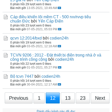
0 phản hồi
29 lượt xem
0 likes
Bài mới gởi
13-05-2021, 10:49 AM
Cáp điều khiển lõi mềm CT - 500 rvv/rvvp tiêu
chuẩn Đức
bởi
Yến Cáp Điện
0 phản hồi
23 lượt xem
0 likes
Bài mới gởi
07-05-2021, 05:03 PM
qcvn 12:2014/bxd
bởi
codien24h
0 phản hồi
19 lượt xem
0 likes
Bài mới gởi
03-05-2021, 12:18 AM
TCVN 9206 : 2012 - Đặt thiết bị điện trong nhà ở và
công trình công cộng
bởi
codien24h
0 phản hồi
22 lượt xem
0 likes
Bài mới gởi
01-05-2021, 05:27 PM
Bộ tcvn 7447
bởi
codien24h
0 phản hồi
14 lượt xem
0 likes
Bài mới gởi
30-04-2021, 12:17 AM
Previous
1
12
13
23
Next
Đánh dấu kênh này đã đọc