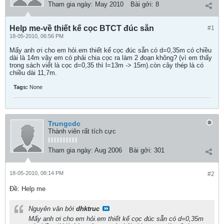
Tham gia ngày:
May 2010
Bài gởi:
8
Help me-về thiết kế cọc BTCT đúc sẵn
#1
18-05-2010, 06:56 PM
Mấy anh ơi cho em hỏi.em thiết kế cọc đúc sẵn có d=0,35m có chiều
dài là 14m vậy em có phải chia cọc ra làm 2 đoạn không? (vì em thấy
trong sách viết là cọc d=0,35 thì l=13m -> 15m).còn cây thép là có
chiều dài 11,7m.
Tags:
None
Trungcdc
Thành viên rất tích cực
Tham gia ngày:
Aug 2006
Bài gởi:
301
18-05-2010, 08:14 PM
#2
Ðề: Help me
Nguyên văn bởi
dhktruc
Mấy anh ơi cho em hỏi.em thiết kế cọc đúc sẵn có d=0,35m