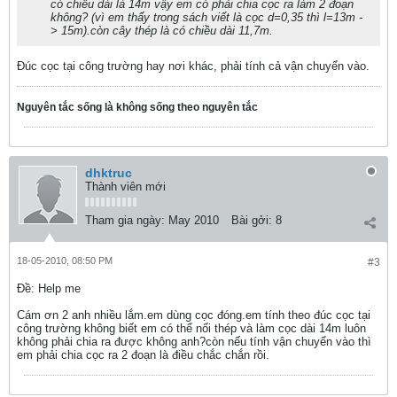
có chiều dài là 14m vậy em có phải chia cọc ra làm 2 đoạn
không? (vì em thấy trong sách viết là cọc d=0,35 thì l=13m -
> 15m).còn cây thép là có chiều dài 11,7m.
Đúc cọc tại công trường hay nơi khác, phải tính cả vận chuyển vào.
Nguyên tắc sống là không sống theo nguyên tắc
dhktruc
Thành viên mới
Tham gia ngày:
May 2010
Bài gởi:
8
18-05-2010, 08:50 PM
#3
Ðề: Help me
Cám ơn 2 anh nhiều lắm.em dùng cọc đóng.em tính theo đúc cọc tại
công trường không biết em có thể nối thép và làm cọc dài 14m luôn
không phải chia ra được không anh?còn nếu tính vận chuyển vào thì
em phải chia cọc ra 2 đoạn là điều chắc chắn rồi.