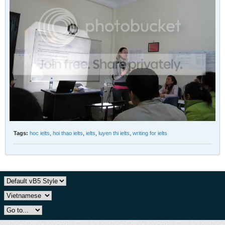
Tags:
hoc ielts
,
hoi thao ielts
,
ielts
,
luyen thi ielts
,
writing for ielts