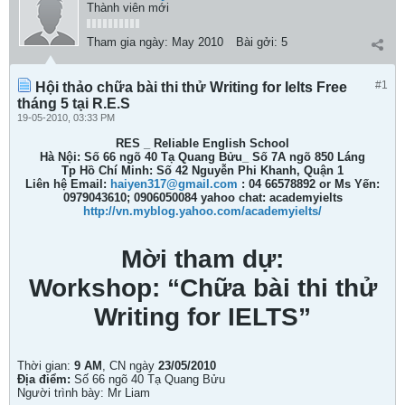
Thành viên mới
Tham gia ngày:
May 2010
Bài gởi:
5
#1
Hội thảo chữa bài thi thử Writing for Ielts Free
tháng 5 tại R.E.S
19-05-2010, 03:33 PM
RES _ Reliable English School
Hà Nội: Số 66 ngõ 40 Tạ Quang Bửu_ Số 7A ngõ 850 Láng
Tp Hồ Chí Minh: Số 42 Nguyễn Phi Khanh, Quận 1
Liên hệ Email:
haiyen317@gmail.com
: 04 66578892 or Ms Yến:
0979043610; 0906050084 yahoo chat: academyielts
http://vn.myblog.yahoo.com/academyielts/
Mời tham dự:
Workshop: “Chữa bài thi thử
Writing for IELTS”
Thời gian:
9 AM
, CN ngày
23/05/2010
Địa điểm:
Số 66 ngõ 40 Tạ Quang Bửu
Người trình bày: Mr Liam