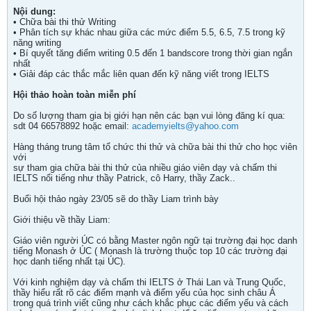
Nội dung:
• Chữa bài thi thử Writing
• Phân tích sự khác nhau giữa các mức điểm 5.5, 6.5, 7.5 trong kỹ
năng writing
• Bí quyết tăng điểm writing 0.5 đến 1 bandscore trong thời gian ngắn
nhất
• Giải đáp các thắc mắc liên quan đến kỹ năng viết trong IELTS
Hội thảo hoàn toàn miễn phí
Do số lượng tham gia bị giới hạn nên các bạn vui lòng đăng kí qua:
sdt 04 66578892 hoặc email:
academyielts@yahoo.com
Hàng tháng trung tâm tổ chức thi thử và chữa bài thi thử cho học viên
với
sự tham gia chữa bài thi thử của nhiều giáo viên dạy và chấm thi
IELTS nổi tiếng như thầy Patrick, cô Harry, thầy Zack..
Buổi hội thảo ngày 23/05 sẽ do thầy Liam trình bày
Giới thiệu về thầy Liam:
Giáo viên người ÚC có bằng Master ngôn ngữ tại trường đại học danh
tiếng Monash ở ÚC ( Monash là trường thuộc top 10 các trường đại
học danh tiếng nhất tại ÚC).
Với kinh nghiệm dạy và chấm thi IELTS ở Thái Lan và Trung Quốc,
thầy hiểu rất rõ các điểm mạnh và điểm yếu của học sinh châu Á
trong quá trình viết cũng như cách khắc phục các điểm yếu và cách