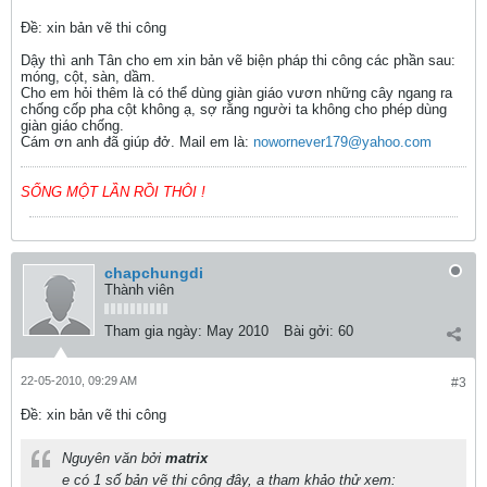
Ðề: xin bản vẽ thi công
Dậy thì anh Tân cho em xin bản vẽ biện pháp thi công các phần sau:
móng, cột, sàn, dầm.
Cho em hỏi thêm là có thể dùng giàn giáo vươn những cây ngang ra
chống cốp pha cột không ạ, sợ rằng người ta không cho phép dùng
giàn giáo chống.
Cám ơn anh đã giúp đở. Mail em là:
nowornever179@yahoo.com
SỐNG MỘT LẦN RỒI THÔI !
chapchungdi
Thành viên
Tham gia ngày:
May 2010
Bài gởi:
60
22-05-2010, 09:29 AM
#3
Ðề: xin bản vẽ thi công
Nguyên văn bởi
matrix
e có 1 số bản vẽ thi công đây, a tham khảo thử xem: