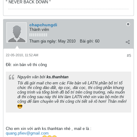
" NEVER BACK DOWN "
chapchungdi
Thành viên
Tham gia ngày:
May 2010
Bài gởi:
60
22-05-2010, 11:52 AM
#5
Ðề: xin bản vẽ thi công
Nguyên văn bởi
ks.thanhtan
Tôi đã gửi mail cho em các File bản vẽ LATN phần bố trí tổ
chức thi công đào đất, ép cọc, đài cọc, thi công phần khung
công trình và tổng bình đồ bố trí trên công trường, nếu muốn
đi thi công sau này thì khi làm LATN nhớ xin vào bộ môn thi
công để làm chuyên về thi công chi tiết sẽ rõ hơn! Thân mến!
Cho em xin với anh ks.thanhtan nhé , mail e là :
quang.pfiev@gmail.com