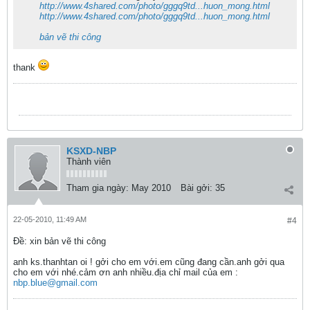
http://www.4shared.com/photo/gggq9td...huon_mong.html
http://www.4shared.com/photo/gggq9td...huon_mong.html
bản vẽ thi công
thank
KSXD-NBP
Thành viên
Tham gia ngày:
May 2010
Bài gởi:
35
22-05-2010, 11:49 AM
#4
Ðề: xin bản vẽ thi công
anh ks.thanhtan oi ! gởi cho em với.em cũng đang cần.anh gởi qua
cho em với nhé.cảm ơn anh nhiều.địa chỉ mail của em :
nbp.blue@gmail.com