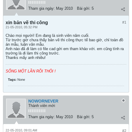
Tham gia ngày:
May 2010
Bài gởi:
5
xin bản vẽ thi công
#1
21-05-2010, 05:32 PM
Chào mọi người! Em đang là sinh viên năm cuối.
Từ trước giờ chưa thấy bản vẽ thi công thực tế bao giờ, chỉ toàn đồ
án mẫu, luận văn mẫu.
Anh nào đã đi làm có file cad gởi em tham khảo với. em cũng tính ra
trường là đi làm thi công trước.
Thanks mấy anh nhiều!
SỐNG MỘT LẦN RỒI THÔI !
Tags:
None
NOWORNEVER
Thành viên mới
Tham gia ngày:
May 2010
Bài gởi:
5
22-05-2010, 09:01 AM
#2