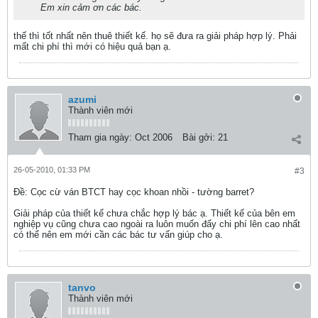
Em xin cảm ơn các bác.
thế thì tốt nhất nên thuê thiết kế. họ sẽ đưa ra giải pháp hợp lý. Phải
mất chi phí thì mới có hiệu quả bạn ạ.
azumi
Thành viên mới
Tham gia ngày:
Oct 2006
Bài gởi:
21
26-05-2010, 01:33 PM
#3
Ðề: Cọc cừ ván BTCT hay cọc khoan nhồi - tường barret?
Giải pháp của thiết kế chưa chắc hợp lý bác ạ. Thiết kế của bên em
nghiệp vụ cũng chưa cao ngoài ra luôn muốn đẩy chi phí lên cao nhất
có thể nên em mới cần các bác tư vấn giúp cho ạ.
tanvo
Thành viên mới