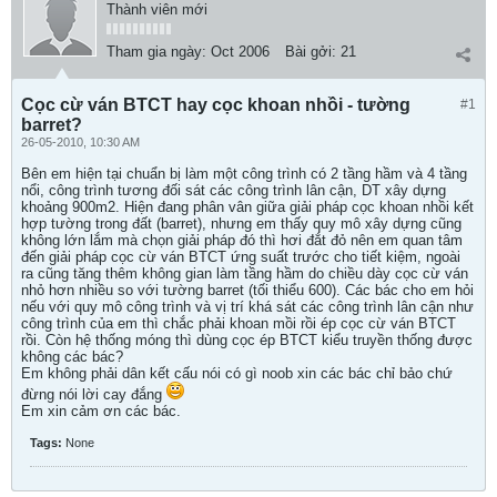
Thành viên mới
Tham gia ngày:
Oct 2006
Bài gởi:
21
Cọc cừ ván BTCT hay cọc khoan nhồi - tường
#1
barret?
26-05-2010, 10:30 AM
Bên em hiện tại chuẩn bị làm một công trình có 2 tầng hầm và 4 tầng
nổi, công trình tương đối sát các công trình lân cận, DT xây dựng
khoảng 900m2. Hiện đang phân vân giữa giải pháp cọc khoan nhồi kết
hợp tường trong đất (barret), nhưng em thấy quy mô xây dựng cũng
không lớn lắm mà chọn giải pháp đó thì hơi đắt đỏ nên em quan tâm
đến giải pháp cọc cừ ván BTCT ứng suất trước cho tiết kiệm, ngoài
ra cũng tăng thêm không gian làm tầng hầm do chiều dày cọc cừ ván
nhỏ hơn nhiều so với tường barret (tối thiểu 600). Các bác cho em hỏi
nếu với quy mô công trình và vị trí khá sát các công trình lân cận như
công trình của em thì chắc phải khoan mồi rồi ép cọc cừ ván BTCT
rồi. Còn hệ thống móng thì dùng cọc ép BTCT kiểu truyền thống được
không các bác?
Em không phải dân kết cấu nói có gì noob xin các bác chỉ bảo chứ
đừng nói lời cay đắng
Em xin cảm ơn các bác.
Tags:
None