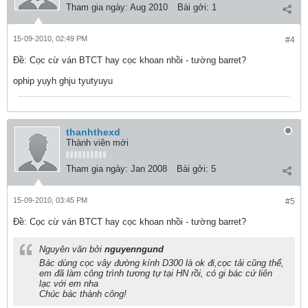
Tham gia ngày:
Aug 2010
Bài gởi:
1
15-09-2010, 02:49 PM
#4
Ðề: Cọc cừ ván BTCT hay cọc khoan nhồi - tường barret?
ophip yụyh ghju tyutyuyu
thanhthexd
Thành viên mới
Tham gia ngày:
Jan 2008
Bài gởi:
5
15-09-2010, 03:45 PM
#5
Ðề: Cọc cừ ván BTCT hay cọc khoan nhồi - tường barret?
Nguyên văn bởi
nguyenngund
Bác dùng cọc vây đường kính D300 là ok đi,cọc tải cũng thế,
em đã làm công trình tương tự tại HN rồi, có gi bác cứ liên
lạc với em nha
Chúc bác thành công!