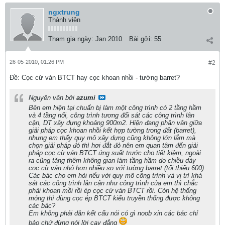
ngxtrung
Thành viên
Tham gia ngày:
Jan 2010
Bài gởi:
55
26-05-2010, 01:26 PM
#2
Ðề: Cọc cừ ván BTCT hay cọc khoan nhồi - tường barret?
Nguyên văn bởi
azumi
Bên em hiện tại chuẩn bị làm một công trình có 2 tầng hầm
và 4 tầng nổi, công trình tương đối sát các công trình lân
cận, DT xây dựng khoảng 900m2. Hiện đang phân vân giữa
giải pháp cọc khoan nhồi kết hợp tường trong đất (barret),
nhưng em thấy quy mô xây dựng cũng không lớn lắm mà
chọn giải pháp đó thì hơi đắt đỏ nên em quan tâm đến giải
pháp cọc cừ ván BTCT ứng suất trước cho tiết kiệm, ngoài
ra cũng tăng thêm không gian làm tầng hầm do chiều dày
cọc cừ ván nhỏ hơn nhiều so với tường barret (tối thiểu 600).
Các bác cho em hỏi nếu với quy mô công trình và vị trí khá
sát các công trình lân cận như công trình của em thì chắc
phải khoan mồi rồi ép cọc cừ ván BTCT rồi. Còn hệ thống
móng thì dùng cọc ép BTCT kiểu truyền thống được không
các bác?
Em không phải dân kết cấu nói có gì noob xin các bác chỉ
bảo chứ đừng nói lời cay đắng