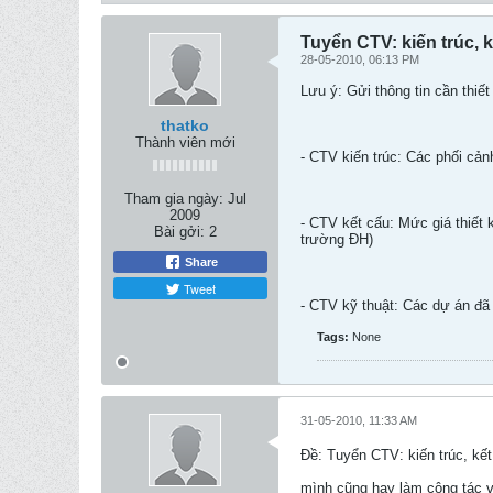
Tuyển CTV: kiến trúc, k
28-05-2010, 06:13 PM
Lưu ý: Gửi thông tin cần thiế
thatko
Thành viên mới
- CTV kiến trúc: Các phối cảnh
Tham gia ngày:
Jul
2009
- CTV kết cấu: Mức giá thiết 
Bài gởi:
2
trường ĐH)
Share
Tweet
- CTV kỹ thuật: Các dự án đã 
Tags:
None
31-05-2010, 11:33 AM
Ðề: Tuyển CTV: kiến trúc, kết
mình cũng hay làm cộng tác v