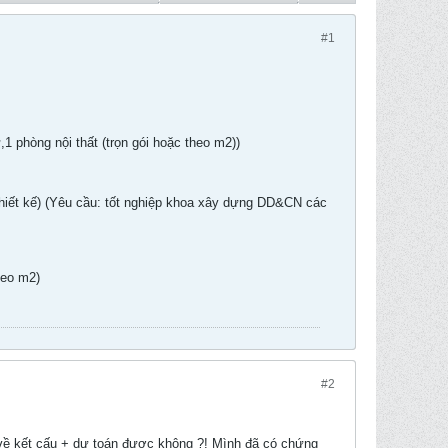
#1
,1 phòng nội thất (trọn gói hoặc theo m2))
 thiết kế) (Yêu cầu: tốt nghiệp khoa xây dựng DD&CN các
heo m2)
#2
 về kết cấu + dự toán được không ?! Mình đã có chứng