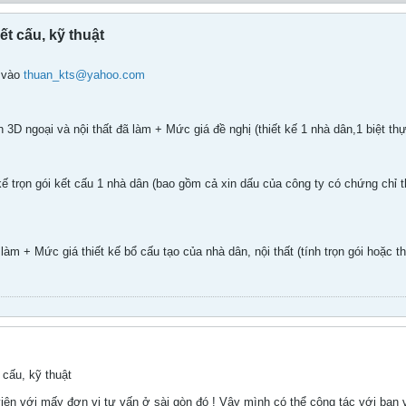
ết cấu, kỹ thuật
t vào
thuan_kts@yahoo.com
 3D ngoại và nội thất đã làm + Mức giá đề nghị (thiết kế 1 nhà dân,1 biệt thự
kế trọn gói kết cấu 1 nhà dân (bao gồm cả xin dấu của công ty có chứng chỉ
làm + Mức giá thiết kế bổ cấu tạo của nhà dân, nội thất (tính trọn gói hoặc t
 cấu, kỹ thuật
iên với mấy đơn vị tư vấn ở sài gòn đó ! Vậy mình có thể cộng tác với bạn