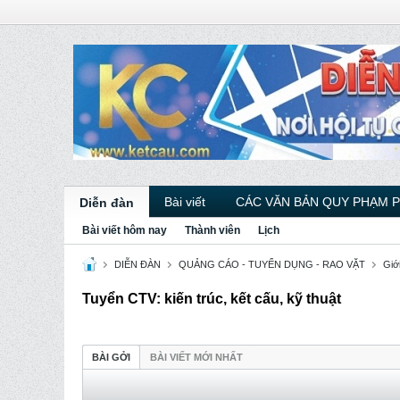
Bài viết
CÁC VĂN BẢN QUY PHẠM 
Diễn đàn
Bài viết hôm nay
Thành viên
Lịch
DIỄN ĐÀN
QUẢNG CÁO - TUYỂN DỤNG - RAO VẶT
Giới
Tuyển CTV: kiến trúc, kết cấu, kỹ thuật
BÀI GỞI
BÀI VIẾT MỚI NHẤT