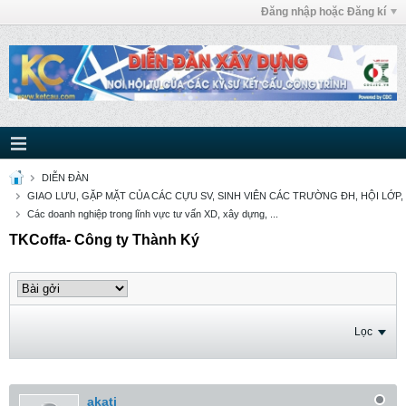
Đăng nhập hoặc Đăng kí
DIỄN ĐÀN
GIAO LƯU, GẶP MẶT CỦA CÁC CỰU SV, SINH VIÊN CÁC TRƯỜNG ĐH, HỘI LỚP,
Các doanh nghiệp trong lĩnh vực tư vấn XD, xây dựng, ...
TKCoffa- Công ty Thành Ký
Lọc
akati