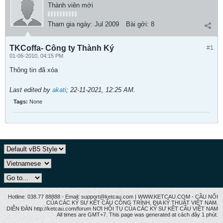
Thành viên mới
Tham gia ngày:
Jul 2009
Bài gởi:
8
TKCoffa- Công ty Thành Ký
#1
01-06-2010, 04:15 PM
Thông tin đã xóa
Last edited by
akati
;
22-11-2021, 12:25 AM
.
Tags:
None
Hotline: 038.77 88888 - Email: support@ketcau.com | WWW.KETCAU.COM - CẦU NỐI
CỦA CÁC KỸ SƯ KẾT CẤU CÔNG TRÌNH, ĐỊA KỸ THUẬT VIỆT NAM.
DIỄN ĐÀN http://ketcau.com/forum NƠI HỘI TỤ CỦA CÁC KỸ SƯ KẾT CÂU VIỆT NAM
All times are GMT+7. This page was generated at cách đây 1 phút.