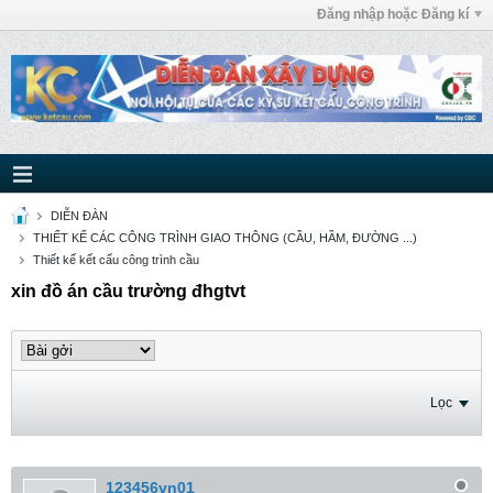
Đăng nhập hoặc Đăng kí
DIỄN ĐÀN
THIẾT KẾ CÁC CÔNG TRÌNH GIAO THÔNG (CẦU, HẦM, ĐƯỜNG ...)
Thiết kế kết cấu công trình cầu
xin đồ án cầu trường đhgtvt
Lọc
123456vn01