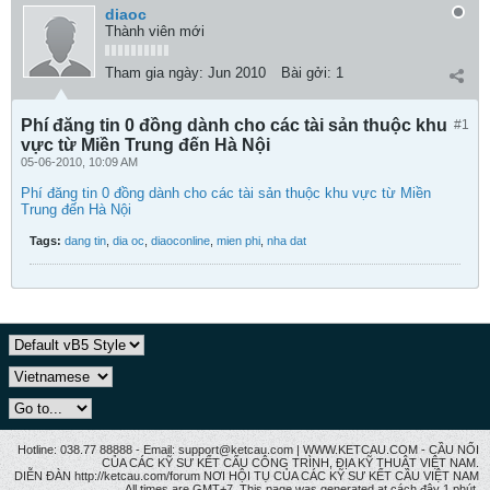
diaoc
Thành viên mới
Tham gia ngày:
Jun 2010
Bài gởi:
1
Phí đăng tin 0 đồng dành cho các tài sản thuộc khu
#1
vực từ Miền Trung đến Hà Nội
05-06-2010, 10:09 AM
Phí đăng tin 0 đồng dành cho các tài sản thuộc khu vực từ Miền
Trung đến Hà Nội
Tags:
dang tin
,
dia oc
,
diaoconline
,
mien phi
,
nha dat
Hotline: 038.77 88888 - Email: support@ketcau.com | WWW.KETCAU.COM - CẦU NỐI
CỦA CÁC KỸ SƯ KẾT CẤU CÔNG TRÌNH, ĐỊA KỸ THUẬT VIỆT NAM.
DIỄN ĐÀN http://ketcau.com/forum NƠI HỘI TỤ CỦA CÁC KỸ SƯ KẾT CÂU VIỆT NAM
All times are GMT+7. This page was generated at cách đây 1 phút.