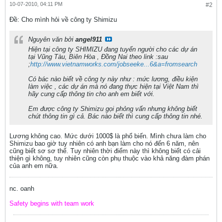
10-07-2010, 04:11 PM
#2
Ðề: Cho mình hỏi về công ty Shimizu
Nguyên văn bởi
angel911
Hiện tại công ty SHIMIZU đang tuyển người cho các dự án
tại Vũng Tàu, Biên Hòa , Đồng Nai theo link :sau
;
http://www.vietnamworks.com/jobseeke...6&a=fromsearch
Có bác nào biết về công ty này như : mức lương, điều kiện
làm việc , các dự án mà nó đang thực hiện tại Việt Nam thì
hãy cung cấp thông tin cho anh em biết với.
Em được công ty Shimizu gọi phỏng vấn nhưng không biết
chút thông tin gì cả. Bác nào biết thì cung cấp thông tin nhé.
Lương không cao. Mức dưới 1000$ là phổ biến. Mình chưa làm cho
Shimizu bao giờ tuy nhiên có anh bạn làm cho nó đến 6 năm, nên
cũng biết sơ sơ thế. Tuy nhiên thời điểm này thì không biết có cải
thiện gì không, tuy nhiên cũng còn phụ thuộc vào khả năng đàm phán
của anh em nữa.
nc. oanh
Safety begins with team work