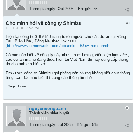
Tham gia ngày:
Oct 2004
Bài gởi:
75
Cho mình hỏi về công ty Shimizu
#1
10-07-2010, 03:52 PM
Hiện tại công ty SHIMIZU đang tuyển người cho các dự án tại Vũng
Tàu, Biên Hòa , Đồng Nai theo link :sau
;
http://www.vietnamworks.com/jobseeke...6&a=fromsearch
Có bác nào biết về công ty này như : mức lương, điều kiện làm việc ,
các dự án mà nó đang thực hiện tại Việt Nam thì hãy cung cấp thông
tin cho anh em biết với.
Em được công ty Shimizu gọi phỏng vấn nhưng không biết chút thông
tin gì cả. Bác nào biết thì cung cấp thông tin nhé.
Tags:
None
nguyencongoanh
Thành viên nhiệt huyết
Tham gia ngày:
Jul 2005
Bài gởi:
515