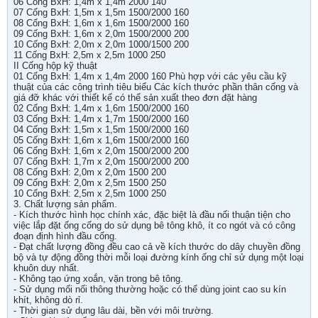
06 Cống BxH: 1,4m x 1,4m 2000 140
07 Cống BxH: 1,5m x 1,5m 1500/2000 160
08 Cống BxH: 1,6m x 1,6m 1500/2000 160
09 Cống BxH: 1,6m x 2,0m 1500/2000 200
10 Cống BxH: 2,0m x 2,0m 1000/1500 200
11 Cống BxH: 2,5m x 2,5m 1000 250
II Cống hộp kỹ thuật
01 Cống BxH: 1,4m x 1,4m 2000 160 Phù hợp với các yêu cầu kỹ
thuật của các công trình tiêu biểu Các kích thước phần thân cống và
giá đỡ khác với thiết kế có thể sản xuất theo đơn đặt hàng
02 Cống BxH: 1,4m x 1,6m 1500/2000 160
03 Cống BxH: 1,4m x 1,7m 1500/2000 160
04 Cống BxH: 1,5m x 1,5m 1500/2000 160
05 Cống BxH: 1,6m x 1,6m 1500/2000 160
06 Cống BxH: 1,6m x 2,0m 1500/2000 200
07 Cống BxH: 1,7m x 2,0m 1500/2000 200
08 Cống BxH: 2,0m x 2,0m 1500 200
09 Cống BxH: 2,0m x 2,5m 1500 250
10 Cống BxH: 2,5m x 2,5m 1000 250
3. Chất lượng sản phẩm.
- Kích thước hình học chính xác, đặc biệt là đầu nối thuận tiện cho
việc lắp đặt ống cống do sử dụng bê tông khô, ít co ngót và có công
đoạn định hình đầu cống.
- Đạt chất lượng đồng đều cao cả về kích thước do dây chuyền đồng
bộ và tự động đồng thời mỗi loại đường kính ống chỉ sử dụng một loại
khuôn duy nhất.
- Không tạo ứng xoắn, vặn trong bê tông.
- Sử dụng mối nối thông thường hoặc có thể dùng joint cao su kín
khít, không dò rỉ.
- Thời gian sử dụng lâu dài, bền với môi trường.