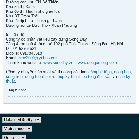
Đường vào khu CN Bá Thiện
Khu đô thị Xa la
Khu đô thị Thành phố giao lưu
Khu ĐT Trạm Trôi
Khu tái định cư Thượng Thanh
Đường nối Lê Đức Thọ - Xuân Phương
5. Liên Hệ
Công ty cổ phần vật liệu xây dựng Sông Đáy
Tầng 4 toà nhà 4 tầng, số 102 phố Thái Thịnh - Đống Đa - Hà Nội
ĐT: 04.62764621
Mobile: 0917845518
Email:
hlov2000@yahoo.com
Tham khảo website:
www.songday.vn
–
www.congbetong.com
Công ty chuyên sản xuất và thi công các loại
cống bê tông
,
cống hộp
,
cống tròn
,
cống thoát nước
,
hộp kỹ thuật
,
bê tông đúc sẵn
và
hào kỹ
thuật
.
Tags:
None