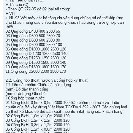
+ Tải Tiêu chuẩn (TC)
+ Tải cao (C)
- Theo QT 272-05 có 02 loại tải trọng:
+ VH
+ HL-93 Với máy cắt bê tông chuyên dụng chúng tôi có thể đáp ứng
cho khách hàng các chiều dài cống khác nhau trong trường hợp cần
thiết
02 Ống cống D400 400 2500 65
03 Ống cống D500 500 2500 70
04 Ống cống D600 600 2500 80
05 Ống cống D800 800 2500 100
06 Ống cống D1000 1000 2500 120
07 Ống cống D 1200 1200 2500 140
08 Ống cống D1250 1250 2500 120
09 Ống cống D1500 1500 2000 140
10 Ống cống D1800 1800 1500 170
11 Ống cống D2000 2000 1500 170
2.2. Cống hộp thoát nước và cống hộp kỹ thuật
TT Tên sản phẩm Chiều dài hữu dụng
(mm) Độ dày thành cống
(mm) Tải trọng Ghi chú
I Cống hộp thoát nước
01 Cống BxH: 0,8m x 0,8m 2000 100 Sản phẩm phù hợp với Tiêu
chuẩn của Bộ xây dựng Việt Nam TCXDVN 392 - 2007 Các chủng loại
và thiết kế khác có thể sản xuất theo đơn đặt hàng của khách hàng
02 Cống BxH: 1,0m x 1,0m 2000 120
03 Cống BxH: 1,2m x 1,2m 2000 120
04 Cống BxH: 0,8m x 1,2m 2000 120
05 Cống BxH: 1,2m x 0,8m 2000 120