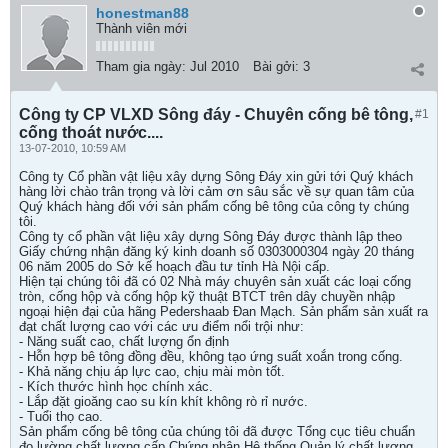
honestman88
Thành viên mới
Tham gia ngày:
Jul 2010
Bài gởi:
3
Công ty CP VLXD Sông đáy - Chuyên cống bê tông,
#1
cống thoát nước....
13-07-2010, 10:59 AM
Công ty Cổ phần vật liệu xây dựng Sông Đáy xin gửi tới Quý khách
hàng lời chào trân trọng và lời cảm ơn sâu sắc về sự quan tâm của
Quý khách hàng đối với sản phẩm cống bê tông của công ty chúng
tôi.
Công ty cổ phần vật liệu xây dựng Sông Đáy được thành lập theo
Giấy chứng nhận đăng ký kinh doanh số 0303000304 ngày 20 tháng
06 năm 2005 do Sở kế hoạch đầu tư tỉnh Hà Nội cấp.
Hiện tại chúng tôi đã có 02 Nhà máy chuyên sản xuất các loại cống
tròn, cống hộp và cống hộp kỹ thuật BTCT trên dây chuyền nhập
ngoại hiện đại của hãng Pedershaab Đan Mạch. Sản phẩm sản xuất ra
đạt chất lượng cao với các ưu điểm nổi trội như:
- Năng suất cao, chất lượng ổn định
- Hỗn hợp bê tông đồng đều, không tạo ứng suất xoắn trong cống.
- Khả năng chịu áp lực cao, chịu mài mòn tốt.
- Kích thước hình học chính xác.
- Lắp đặt gioăng cao su kín khít không rò rỉ nước.
- Tuổi thọ cao.
Sản phẩm cống bê tông của chúng tôi đã được Tổng cục tiêu chuẩn
đo lường chất lượng cấp Chứng nhận Hệ thống Quản lý chất lượng