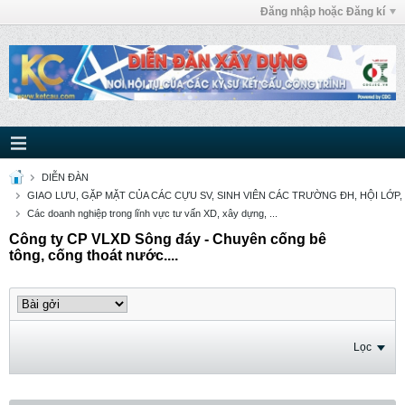
Đăng nhập hoặc Đăng kí
DIỄN ĐÀN
GIAO LƯU, GẶP MẶT CỦA CÁC CỰU SV, SINH VIÊN CÁC TRƯỜNG ĐH, HỘI LỚP,
Các doanh nghiệp trong lĩnh vực tư vấn XD, xây dựng, ...
Công ty CP VLXD Sông đáy - Chuyên cống bê
tông, cống thoát nước....
Lọc