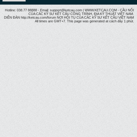
Hotline: 038.77 88888 - Email: support@ketcau.com | WWW.KETCAU.COM - CẦU NỐI
CỦA CÁC KỸ SƯ KẾT CẤU CÔNG TRÌNH, ĐỊA KỸ THUẬT VIỆT NAM.
DIỄN ĐÀN http://ketcau.com/forum NƠI HỘI TỤ CỦA CÁC KỸ SƯ KẾT CÂU VIỆT NAM
All times are GMT+7. This page was generated at cách đây 1 phút.