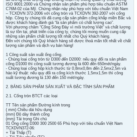
ISO 9001:2000 và Chứng nhận sản phẩm phù hợp tiêu chuẩn ASTM
C76M-02 của Mỹ. Chứng nhận này phù hợp với tiêu chuẩn Việt Nam
– TCXDVN 372-2006 với cống tròn và TCXDVN 392-2007 với cống
hộp. Công ty chúng tôi đã cung cấp sản phẩm cống khắp miền Bắc và
được khách hàng đánh giá “là sản phẩm có chất lượng cao”.
Với phương châm “Cống Sông Đáy vì môi trường Việt” và chất lượng
là sự tồn tại, phát triển của công ty, chúng tôi mong muốn cung cấp
những sản phẩm chất lượng tốt nhất cho Quý khách hàng.
Đến với chúng tôi Quý khách hàng sẽ được thoả mãn tốt nhất về chất
lượng sản phẩm và dịch vụ bán hàng!
1 Công suất sản xuất ống cống.
- Chủng loại cống tròn từ D300 đến D2000: nếu quy đổi ra sản phẩm
cống D1000 thì công suất tương đương là 600 đến 650mét/ngày.
- Chủng loại cống hộp kích thước từ 0,8mx0,8m đến 2,5mx2,5m và
hào kỹ thuật: nếu quy đổi ra cống kích thước 1,5mx1,5m thì công
suất tương đương là 130 đến 150 mét/ngày.
2. BẢNG SẢN PHẨM SẢN XUẤT VÀ ĐẶC TÍNH SẢN PHẨM
2.1. Cống tròn BTCT các loại
TT Tên sản phẩm Đường kính trong
( mm) Chiều dài hữu dụng
(mm) Độ dày thành cống
(mm) Tải trọng Ghi chú
01 Ống cống D300 300 2500 65 Phù hợp với tiêu chuẩn Việt Nam
TCXDVN372-06:
+ Tải Thấp (T)