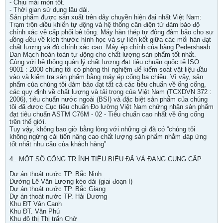
- Chịu mài mòn tốt.
- Thời gian sử dụng lâu dài.
Sản phẩm được sản xuất trên dây chuyền hiện đại nhất Việt Nam:
Trạm trộn điều khiển tự động và hệ thống cân điện tử đảm bảo độ
chính xác về cấp phối bê tông. Máy hàn thép tự động đảm bảo cho sự
đồng đều về kích thước hình học và sự liên kết giữa các mối hàn đạt
chất lượng và độ chính xác cao. Máy ép chính của hãng Pedershaab
Đan Mạch hoàn toàn tự động cho chất lượng sản phẩm tốt nhất.
Cùng với hệ thống quản lý chất lượng đạt tiêu chuẩn quốc tế ISO
9001 : 2000 chúng tôi có phòng thí nghiệm để kiểm soát vật liệu đầu
vào và kiểm tra sản phẩm bằng máy ép cống ba chiều. Vì vậy, sản
phẩm của chúng tôi đảm bảo đạt tất cả các tiêu chuẩn về ống cống,
các quy định về chất lượng và tải trọng của Việt Nam (TCXDVN 372 :
2006), tiêu chuẩn nước ngoài (BSI) và đặc biệt sản phẩm của chúng
tôi đã được Cục tiêu chuẩn Đo lường Việt Nam chứng nhận sản phẩm
đạt tiêu chuẩn ASTM C76M - 02 - Tiêu chuẩn cao nhất về ống cống
trên thế giới.
Tuy vậy, không bao giờ bằng lòng với những gì đã có “chúng tôi
không ngừng cải tiến nâng cao chất lượng sản phẩm nhằm đáp ứng
tốt nhất nhu cầu của khách hàng”
4.. MỘT SỐ CÔNG TR ÌNH TIÊU BIỂU ĐÃ VÀ ĐANG CUNG CẤP
Dự án thoát nước TP. Bắc Ninh
Đường Lê Văn Lương kéo dài (giai đoạn I)
Dự án thoát nước TP. Bắc Giang
Dự án thoát nước TP. Hải Dương
Khu ĐT Vân Canh
Khu ĐT. Văn Phú
Khu đô thị Thị trấn Chờ