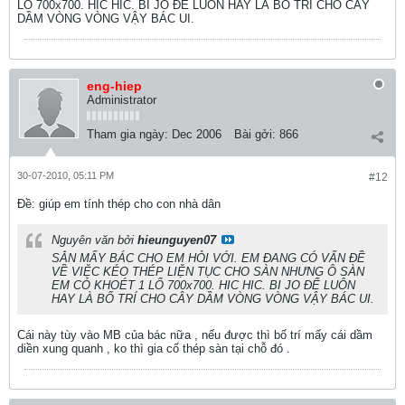
LỔ 700x700. HIC HIC. BI JO ĐỂ LUÔN HAY LÀ BỐ TRÍ CHO CÂY
DẦM VÒNG VÒNG VẬY BÁC UI.
eng-hiep
Administrator
Tham gia ngày:
Dec 2006
Bài gởi:
866
30-07-2010, 05:11 PM
#12
Ðề: giúp em tính thép cho con nhà dân
Nguyên văn bởi
hieunguyen07
SẲN MẤY BÁC CHO EM HỎI VỚI. EM ĐANG CÓ VẤN ĐỀ
VỀ VIỆC KÉO THÉP LIỆN TỤC CHO SÀN NHƯNG Ô SÀN
EM CÓ KHOÉT 1 LỔ 700x700. HIC HIC. BI JO ĐỂ LUÔN
HAY LÀ BỐ TRÍ CHO CÂY DẦM VÒNG VÒNG VẬY BÁC UI.
Cái này tùy vào MB của bác nữa , nếu được thì bố trí mấy cái dầm
diền xung quanh , ko thì gia cố thép sàn tại chỗ đó .