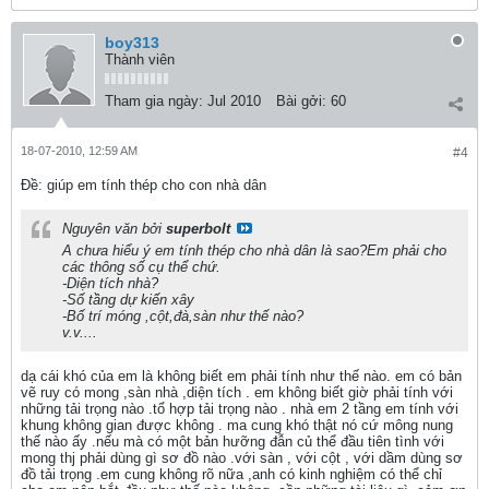
boy313
Thành viên
Tham gia ngày:
Jul 2010
Bài gởi:
60
18-07-2010, 12:59 AM
#4
Ðề: giúp em tính thép cho con nhà dân
Nguyên văn bởi
superbolt
A chưa hiểu ý em tính thép cho nhà dân là sao?Em phải cho
các thông số cụ thể chứ.
-Diện tích nhà?
-Số tầng dự kiến xây
-Bố trí móng ,cột,đà,sàn như thế nào?
v.v....
dạ cái khó của em là không biết em phải tính như thế nào. em có bản
vẽ ruy có mong ,sàn nhà ,diện tích . em không biết giờ phải tính với
những tải trọng nào .tổ hợp tải trọng nào . nhà em 2 tầng em tính với
khung không gian được không . ma cung khó thật nó cứ mông nung
thế nào ấy .nếu mà có một bản hưỡng đẫn củ thể đầu tiên tình với
mong thj phải dùng gì sơ đồ nào .với sàn , với cột , với dầm dùng sơ
đồ tải trọng .em cung không rõ nữa ,anh có kinh nghiệm có thể chỉ