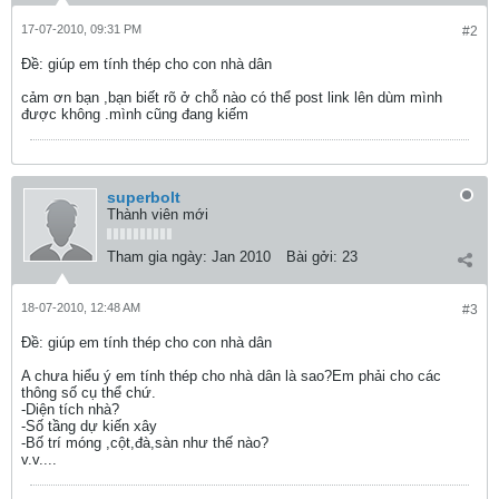
17-07-2010, 09:31 PM
#2
Ðề: giúp em tính thép cho con nhà dân
cảm ơn bạn ,bạn biết rõ ở chỗ nào có thể post link lên dùm mình
được không .mình cũng đang kiếm
superbolt
Thành viên mới
Tham gia ngày:
Jan 2010
Bài gởi:
23
18-07-2010, 12:48 AM
#3
Ðề: giúp em tính thép cho con nhà dân
A chưa hiểu ý em tính thép cho nhà dân là sao?Em phải cho các
thông số cụ thể chứ.
-Diện tích nhà?
-Số tầng dự kiến xây
-Bố trí móng ,cột,đà,sàn như thế nào?
v.v....