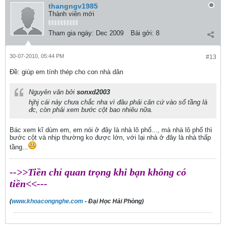
thangngv1985
Thành viên mới
Tham gia ngày:
Dec 2009
Bài gởi:
8
30-07-2010, 05:44 PM
#13
Ðề: giúp em tính thép cho con nhà dân
Nguyên văn bởi
sonxd2003
hjhj cái này chưa chắc nha vì đâu phải căn cứ vào số tầng là
đc, còn phải xem bước cột bao nhiêu nữa.
Bác xem kĩ dùm em, em nói ở đây là nhà lô phố..., mà nhà lô phố thì
bước cột và nhịp thường ko được lớn, với lại nhà ở đây là nhà thấp
tầng...
-->>Tiền chỉ quan trọng khi bạn không có
tiền<<---
(
www.khoacongnghe.com
- Đại Học Hải Phòng)