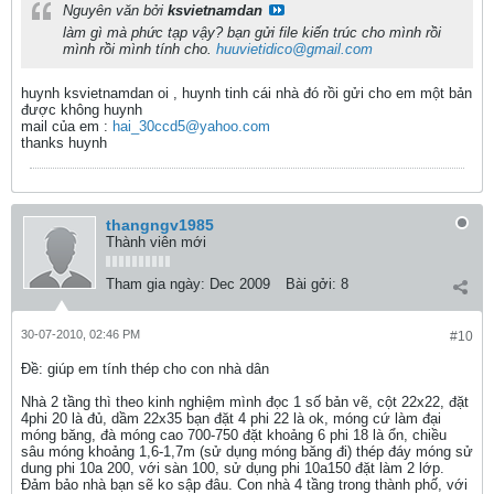
Nguyên văn bởi
ksvietnamdan
làm gì mà phức tạp vậy? bạn gửi file kiến trúc cho mình rồi
mình rồi mình tính cho.
huuvietidico@gmail.com
huynh ksvietnamdan oi , huynh tinh cái nhà đó rồi gửi cho em một bản
được không huynh
mail của em :
hai_30ccd5@yahoo.com
thanks huynh
thangngv1985
Thành viên mới
Tham gia ngày:
Dec 2009
Bài gởi:
8
30-07-2010, 02:46 PM
#10
Ðề: giúp em tính thép cho con nhà dân
Nhà 2 tầng thì theo kinh nghiệm mình đọc 1 số bản vẽ, cột 22x22, đặt
4phi 20 là đủ, dầm 22x35 bạn đặt 4 phi 22 là ok, móng cứ làm đại
móng băng, đà móng cao 700-750 đặt khoảng 6 phi 18 là ổn, chiều
sâu móng khoảng 1,6-1,7m (sử dụng móng băng đi) thép đáy móng sử
dung phi 10a 200, với sàn 100, sử dụng phi 10a150 đặt làm 2 lớp.
Đảm bảo nhà bạn sẽ ko sập đâu. Con nhà 4 tầng trong thành phố, với