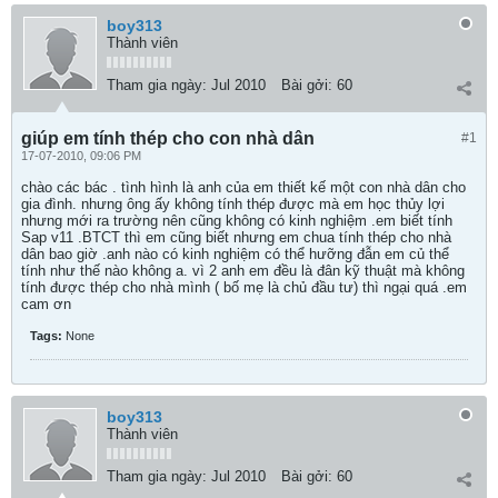
boy313
Thành viên
Tham gia ngày:
Jul 2010
Bài gởi:
60
giúp em tính thép cho con nhà dân
#1
17-07-2010, 09:06 PM
chào các bác . tình hình là anh của em thiết kế một con nhà dân cho
gia đình. nhưng ông ấy không tính thép được mà em học thủy lợi
nhưng mới ra trường nên cũng không có kinh nghiệm .em biết tính
Sap v11 .BTCT thì em cũng biết nhưng em chua tính thép cho nhà
dân bao giờ .anh nào có kinh nghiệm có thể hưỡng đẫn em củ thể
tính như thế nào không a. vì 2 anh em đều là đân kỹ thuật mà không
tính được thép cho nhà mình ( bố mẹ là chủ đầu tư) thì ngại quá .em
cam ơn
Tags:
None
boy313
Thành viên
Tham gia ngày:
Jul 2010
Bài gởi:
60