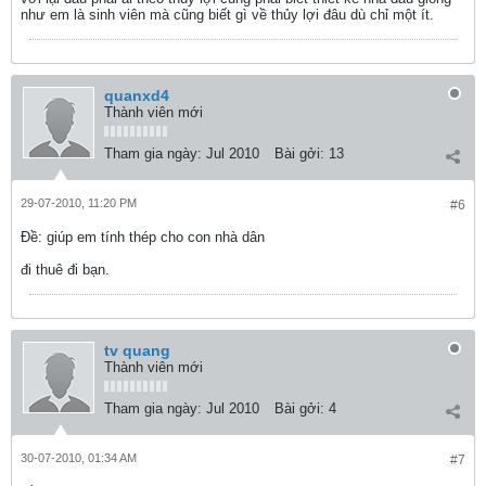
như em là sinh viên mà cũng biết gì về thủy lợi đâu dù chỉ một ít.
quanxd4
Thành viên mới
Tham gia ngày:
Jul 2010
Bài gởi:
13
29-07-2010, 11:20 PM
#6
Ðề: giúp em tính thép cho con nhà dân
đi thuê đi bạn.
tv quang
Thành viên mới
Tham gia ngày:
Jul 2010
Bài gởi:
4
30-07-2010, 01:34 AM
#7