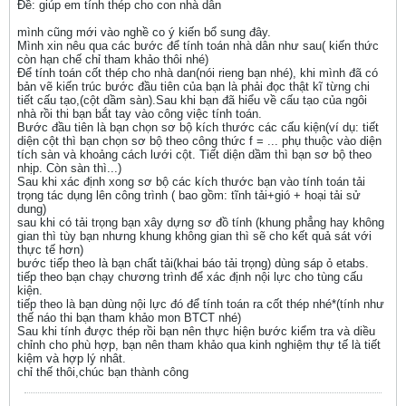
Ðề: giúp em tính thép cho con nhà dân
mình cũng mới vào nghề co ý kiến bổ sung đây.
Mình xin nêu qua các bước để tính toán nhà dân như sau( kiến thức
còn hạn chế chỉ tham khảo thôi nhé)
Để tính toán cốt thép cho nhà dan(nói rieng bạn nhé), khi mình đã có
bản vẽ kiến trúc bước đầu tiên của bạn là phải đọc thật kĩ từng chi
tiết cấu tạo,(cột dầm sàn).Sau khi bạn đã hiểu về cấu tạo của ngôi
nhà rồi thi bạn bắt tay vào công việc tính toán.
Bước đầu tiên là bạn chọn sơ bộ kích thước các cấu kiện(ví dụ: tiết
diện cột thì bạn chọn sơ bộ theo công thức f = ... phụ thuộc vào diện
tích sàn và khoảng cách lưới cột. Tiết diện dầm thì bạn sơ bộ theo
nhịp. Còn sàn thì...)
Sau khi xác định xong sơ bộ các kích thước bạn vào tính toán tải
trọng tác dụng lên công trình ( bao gồm: tĩnh tải+gió + hoại tải sử
dung)
sau khi có tải trọng bạn xây dựng sơ đồ tính (khung phẳng hay không
gian thì tùy bạn nhưng khung không gian thì sẽ cho kết quả sát với
thực tế hơn)
bước tiếp theo là bạn chất tải(khai báo tải trọng) dùng sáp ỏ etabs.
tiếp theo bạn chạy chương trình để xác định nội lực cho tùng cấu
kiện.
tiếp theo là bạn dùng nội lực đó để tính toán ra cốt thép nhé*(tính như
thế náo thi bạn tham khảo mon BTCT nhé)
Sau khi tính được thép rồi bạn nên thực hiện bước kiểm tra và diều
chỉnh cho phù hợp, bạn nên tham khảo qua kinh nghiệm thự tế là tiết
kiệm và hợp lý nhât.
chỉ thế thôi,chúc bạn thành công