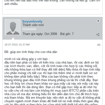
cho em nên bắt đầu như thế nào không .cần những tài liệu gì .cảm ơn
anh nhiều
boyunlovely
Thành viên mới
Tham gia ngày:
Oct 2009
Bài gởi:
7
18-07-2010, 01:37 AM
#5
Ðề: giúp em tính thép cho con nhà dân
mình có vài dòng góp y với bạn :
đầu tiên bạn phải có bản vẽ kiến trúc của nhà bạn, rồi xác định sơ bộ
các kích thước sàn, dầm, cột rồi tính toán cho hợp lý các thông số(
nếu không thỏa bạn có thể thay đổi tiết diện).Nếu thỏa rồi bạn tính tiếp
cho phần móng( chi tiết cọc thì bạn hỏi thêm nhé vì mình biết sơ sơ
không dám phát biểu bậy). Nhà của bạn không cần phải tính theo
khung không gian đâu tính theo khung phẳng và tải thì chất đầy. Bạn
học về thủy lợi chưa tham khảo sơ qua mấy cái này nói mấy cái này
cho bạn biết thì dài dòng lắm. Bạn có thể gặp trực tiếp ai đó nhờ họ
tư vấn cho về mà làm còn không thì mua sách BTCT2 phần cấu kiện
nhà cửa về mà đọc không hiểu thì lên diễn đàn tìm chủ đề thích hợp
mà tham khảo. Mà em khuyên bác nên nhờ ai đó tư vấn đi không phải
chuyên ngành mình tham khảo để thiết kế nó mất nhiều thời gian đây
với lại đâu phải ai theo thủy lợi cũng phải biết thiết kế nhà đâu giống