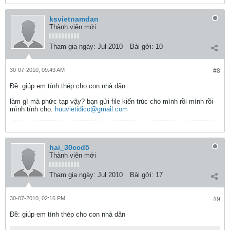
ksvietnamdan
Thành viên mới
Tham gia ngày:
Jul 2010
Bài gởi:
10
30-07-2010, 09:49 AM
#8
Ðề: giúp em tính thép cho con nhà dân
làm gì mà phức tạp vậy? bạn gửi file kiến trúc cho mình rồi mình rồi
mình tính cho.
huuvietidico@gmail.com
hai_30ccd5
Thành viên mới
Tham gia ngày:
Jul 2010
Bài gởi:
17
30-07-2010, 02:16 PM
#9
Ðề: giúp em tính thép cho con nhà dân