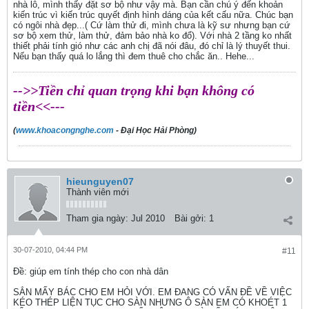
nhà lô, mình thấy đặt sơ bộ như vậy mà. Bạn cần chú ý đến khoản
kiến trúc vì kiến trúc quyết định hình dáng của kết cấu nữa. Chúc bạn
có ngôi nhà đẹp...( Cứ làm thử đi, mình chưa là kỹ sư nhưng bạn cứ
sơ bộ xem thử, làm thử, đảm bảo nhà ko đổ). Với nhà 2 tầng ko nhất
thiết phải tính gió như các anh chị đã nói đâu, đó chỉ là lý thuyết thui.
Nếu bạn thấy quá lo lắng thì đem thuê cho chắc ăn.. Hehe...
-->>Tiền chỉ quan trọng khi bạn không có
tiền<<---
(
www.khoacongnghe.com
- Đại Học Hải Phòng)
hieunguyen07
Thành viên mới
Tham gia ngày:
Jul 2010
Bài gởi:
1
30-07-2010, 04:44 PM
#11
Ðề: giúp em tính thép cho con nhà dân
SẲN MẤY BÁC CHO EM HỎI VỚI. EM ĐANG CÓ VẤN ĐỀ VỀ VIỆC
KÉO THÉP LIỆN TỤC CHO SÀN NHƯNG Ô SÀN EM CÓ KHOÉT 1