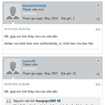
NGHIATRANXD
Thành viên mới
Tham gia ngày:
May 2010
Bài gởi:
2
30-07-2010, 06:00 PM
#14
Ðề: giúp em tính thép cho con nhà dân
lienlac voi minh theo nick ourfriendship_vc minh lam cho ban nhe
namxd9
Thành viên
Tham gia ngày:
May 2007
Bài gởi:
61
06-08-2010, 11:05 AM
#15
Ðề: giúp em tính thép cho con nhà dân
Nguyên văn bởi
thangngv1985