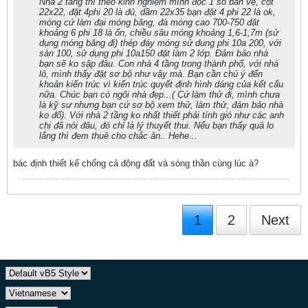
Nhà 2 tầng thì theo kinh nghiệm mình đọc 1 số bản vẽ, cột
22x22, đặt 4phi 20 là đủ, dầm 22x35 bạn đặt 4 phi 22 là ok,
móng cứ làm đại móng băng, đà móng cao 700-750 đặt
khoảng 6 phi 18 là ổn, chiều sâu móng khoảng 1,6-1,7m (sử
dụng móng băng đi) thép đáy móng sử dung phi 10a 200, với
sàn 100, sử dụng phi 10a150 đặt làm 2 lớp. Đảm bảo nhà
bạn sẽ ko sập đâu. Con nhà 4 tầng trong thành phố, với nhà
lô, mình thấy đặt sơ bộ như vậy mà. Bạn cần chú ý đến
khoản kiến trúc vì kiến trúc quyết định hình dáng của kết cấu
nữa. Chúc bạn có ngôi nhà đẹp...( Cứ làm thử đi, mình chưa
là kỹ sư nhưng bạn cứ sơ bộ xem thử, làm thử, đảm bảo nhà
ko đổ). Với nhà 2 tầng ko nhất thiết phải tính gió như các anh
chị đã nói đâu, đó chỉ là lý thuyết thui. Nếu bạn thấy quá lo
lắng thì đem thuê cho chắc ăn.. Hehe...
bác định thiết kế chống cả động đất và sóng thần cùng lúc à?
1
2
Next