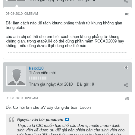
05-08-2010, 08:55 AM
#8
Ðề: làm cách nào để tách khung phẳng thành từ khung không gian
trong etabs
các anh chị có thể cho em biết cách chọn khung phẳng từ khung
không gian. trong etab9.04 có thể dùng phần mềm RCCAD2009 hay
không , nếu dùng được thjif dung như thé nào.
ksxd10
Thành viên mới
Tham gia ngày:
Apr 2010
Bài gởi:
9
05-08-2010, 10:05 AM
#9
Ðề: Cơ hội lớn cho SV xây dựng-dự toán Escon
Nguyên văn bởi
pmxd.cic
Thực ra là CIC muốn hạn chế các đơn vị muốn mượn danh
sinh viên để được ưu đãi giá nên phiên bản cho sinh viên cho
giới hạn dùng 300 dòng thôi còn ngoài ra ko hạn chế gì nữa