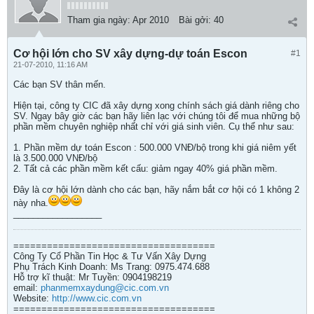
Tham gia ngày:
Apr 2010
Bài gởi:
40
Cơ hội lớn cho SV xây dựng-dự toán Escon
#1
21-07-2010, 11:16 AM
Các bạn SV thân mến.
Hiện tại, công ty CIC đã xây dựng xong chính sách giá dành riêng cho
SV. Ngay bây giờ các bạn hãy liên lạc với chúng tôi để mua những bộ
phần mềm chuyên nghiệp nhất chỉ với giá sinh viên. Cụ thể như sau:
1. Phần mềm dự toán Escon : 500.000 VNĐ/bộ trong khi giá niêm yết
là 3.500.000 VNĐ/bộ
2. Tất cả các phần mềm kết cấu: giảm ngay 40% giá phần mềm.
Đây là cơ hội lớn dành cho các bạn, hãy nắm bắt cơ hội có 1 không 2
này nha.
__________________
====================================
Công Ty Cổ Phần Tin Học & Tư Vấn Xây Dựng
Phụ Trách Kinh Doanh: Ms Trang: 0975.474.688
Hỗ trợ kĩ thuật: Mr Tuyền: 0904198219
email:
phanmemxaydung@cic.com.vn
Website:
http://www.cic.com.vn
====================================