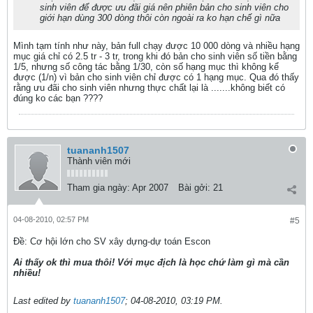
sinh viên để được ưu đãi giá nên phiên bản cho sinh viên cho
giới hạn dùng 300 dòng thôi còn ngoài ra ko hạn chế gì nữa
Mình tạm tính như này, bản full chạy được 10 000 dòng và nhiều hạng
mục giá chỉ có 2.5 tr - 3 tr, trong khi đó bản cho sinh viên số tiền bằng
1/5, nhưng số công tác bằng 1/30, còn số hạng mục thì không kể
được (1/n) vì bản cho sinh viên chỉ được có 1 hạng mục. Qua đó thấy
rằng ưu đãi cho sinh viên nhưng thực chất lại là .......không biết có
đúng ko các bạn ????
tuananh1507
Thành viên mới
Tham gia ngày:
Apr 2007
Bài gởi:
21
04-08-2010, 02:57 PM
#5
Ðề: Cơ hội lớn cho SV xây dựng-dự toán Escon
Ai thấy ok thì mua thôi! Với mục địch là học chứ làm gì mà cần
nhiều!
Last edited by
tuananh1507
;
04-08-2010, 03:19 PM
.