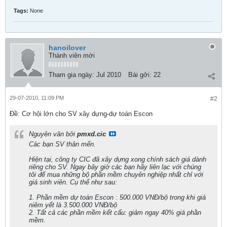
Tags:
None
hanoilover
Thành viên mới
Tham gia ngày:
Jul 2010
Bài gởi:
22
29-07-2010, 11:09 PM
#2
Ðề: Cơ hội lớn cho SV xây dựng-dự toán Escon
Nguyên văn bởi
pmxd.cic
Các bạn SV thân mến.
Hiện tại, công ty CIC đã xây dựng xong chính sách giá dành
riêng cho SV. Ngay bây giờ các bạn hãy liên lạc với chúng
tôi để mua những bộ phần mềm chuyên nghiệp nhất chỉ với
giá sinh viên. Cụ thể như sau:
1. Phần mềm dự toán Escon : 500.000 VNĐ/bộ trong khi giá
niêm yết là 3.500.000 VNĐ/bộ
2. Tất cả các phần mềm kết cấu: giảm ngay 40% giá phần
mềm.