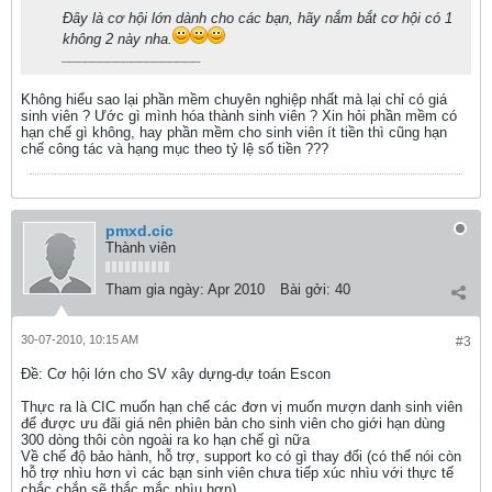
Đây là cơ hội lớn dành cho các bạn, hãy nắm bắt cơ hội có 1
không 2 này nha.
__________________
Không hiểu sao lại phần mềm chuyên nghiệp nhất mà lại chỉ có giá
sinh viên ? Ước gì mình hóa thành sinh viên ? Xin hỏi phần mềm có
hạn chế gì không, hay phần mềm cho sinh viên ít tiền thì cũng hạn
chế công tác và hạng mục theo tỷ lệ số tiền ???
pmxd.cic
Thành viên
Tham gia ngày:
Apr 2010
Bài gởi:
40
30-07-2010, 10:15 AM
#3
Ðề: Cơ hội lớn cho SV xây dựng-dự toán Escon
Thực ra là CIC muốn hạn chế các đơn vị muốn mượn danh sinh viên
để được ưu đãi giá nên phiên bản cho sinh viên cho giới hạn dùng
300 dòng thôi còn ngoài ra ko hạn chế gì nữa
Về chế độ bảo hành, hỗ trợ, support ko có gì thay đổi (có thể nói còn
hỗ trợ nhìu hơn vì các bạn sinh viên chưa tiếp xúc nhìu với thực tế
chắc chắn sẽ thắc mắc nhìu hơn).