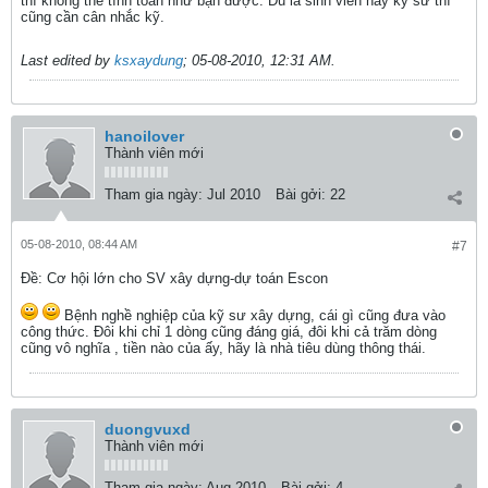
thì không thể tính toán như bạn được. Dù là sinh viên hay kỹ sư thì
cũng cần cân nhắc kỹ.
Last edited by
ksxaydung
;
05-08-2010, 12:31 AM
.
hanoilover
Thành viên mới
Tham gia ngày:
Jul 2010
Bài gởi:
22
05-08-2010, 08:44 AM
#7
Ðề: Cơ hội lớn cho SV xây dựng-dự toán Escon
Bệnh nghề nghiệp của kỹ sư xây dựng, cái gì cũng đưa vào
công thức. Đôi khi chỉ 1 dòng cũng đáng giá, đôi khi cả trăm dòng
cũng vô nghĩa , tiền nào của ấy, hãy là nhà tiêu dùng thông thái.
duongvuxd
Thành viên mới
Tham gia ngày:
Aug 2010
Bài gởi:
4