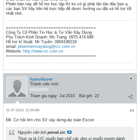
Phiên bản này để hỗ trợ học tập thì ko có gì phải lăn tăn đâu bạn ạ,
các bạn SV hãy liên hệ trực tiếp để được hưởng ưu đãi và hỗ trợ tốt
nhất nhé.
====================================
Công Ty Cổ Phần Tin Học & Tư Vấn Xây Dựng
Phụ Trách Kinh Doanh: Ms Trang: 0975.474.688
Hỗ trợ kĩ thuật: Mr Tuyền: 0904198219
email:
phanmemxaydung@cic.com.vn
Website:
http://www.cic.com.vn
====================================
hanoilover
Thành viên mới
Tham gia ngày:
Jul 2010
Bài gởi:
22
31-07-2010, 12:26 AM
#4
Ðề: Cơ hội lớn cho SV xây dựng-dự toán Escon
Nguyên văn bởi
pmxd.cic
Thực ra là CIC muốn hạn chế các đơn vị muốn mượn danh