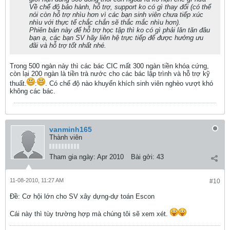
Về chế độ bảo hành, hỗ trợ, support ko có gì thay đổi (có thể
nói còn hỗ trợ nhìu hơn vì các bạn sinh viên chưa tiếp xúc
nhìu với thực tế chắc chắn sẽ thắc mắc nhìu hơn).
Phiên bản này để hỗ trợ học tập thì ko có gì phải lăn tăn đâu
bạn ạ, các bạn SV hãy liên hệ trực tiếp để được hưởng ưu
đãi và hỗ trợ tốt nhất nhé.
Trong 500 ngàn này thì các bác CIC mất 300 ngàn tiền khóa cứng,
còn lại 200 ngàn là tiền trà nước cho các bác lập trình và hỗ trợ kỹ
thuất.
:
. Có chế độ nào khuyến khích sinh viên nghèo vượt khó
không các bác.
vanminh165
Thành viên
Tham gia ngày:
Apr 2010
Bài gởi:
43
11-08-2010, 11:27 AM
#10
Ðề: Cơ hội lớn cho SV xây dựng-dự toán Escon
Cái này thì tùy trường hợp mà chúng tôi sẽ xem xét.