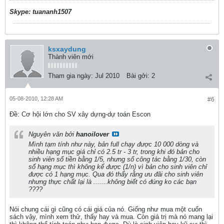
Skype: tuananh1507
ksxaydung
Thành viên mới
Tham gia ngày:
Jul 2010
Bài gởi:
2
05-08-2010, 12:28 AM
#6
Ðề: Cơ hội lớn cho SV xây dựng-dự toán Escon
Nguyên văn bởi
hanoilover
Mình tạm tính như này, bản full chạy được 10 000 dòng và
nhiều hạng mục giá chỉ có 2.5 tr - 3 tr, trong khi đó bản cho
sinh viên số tiền bằng 1/5, nhưng số công tác bằng 1/30, còn
số hạng mục thì không kể được (1/n) vì bản cho sinh viên chỉ
được có 1 hạng mục. Qua đó thấy rằng ưu đãi cho sinh viên
nhưng thực chất lại là .......không biết có đúng ko các bạn
????
Nói chung cái gì cũng có cái giá của nó. Giống như mua một cuốn
sách vậy, mình xem thử, thấy hay và mua. Còn giá trị mà nó mang lại