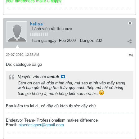
your differences make u happy
helios
Thành viên rất tích cực
Tham gia ngày:
Feb 2009
Bài gởi:
232
29-07-2010, 12:33 AM
#4
Ðề: catologue xà gồ
Nguyên văn bởi
tanluk
Cám ơn bạn đã giúp mình nha, mà sao mình vào mấy trang
web bạn gửi không tìm thấy quy cách thép mà chỉ có bảng
báo giá không à, mình hỏng biết sao nửa.hic
Bạn kiểm tra lại đi, có đầy đủ kích thước đấy chứ
Endeavor Team- Professionalism makes difference
Email:
aiscdesigner@gmail.com