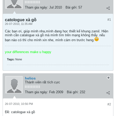
Tham gia ngày:
Jul 2010
Bài gởi:
57
catologue xà gồ
#1
26-07-2010, 11:35 AM
Các bạn ơi, giúp mình nha,mình đang học thiết kế khung zamil. Hiện
mình cần catalogue xà gồ mà mình tìm trên mạng không thấy. nếu
bạn nào có thì cho mình xin nhe, mình cám ơn trước heng.
your differences make u happy
Tags:
None
helios
Thành viên rất tích cực
Tham gia ngày:
Feb 2009
Bài gởi:
232
26-07-2010, 10:56 PM
#2
Ðề: catologue xà gồ