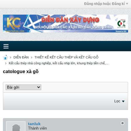
Đăng nhập hoặc Đăng kí
DIỄN ĐÀN
THIẾT KẾ KẾT CẤU THÉP VÀ KẾT CẤU GỖ
Kết cấu thép nhà công nghiệp, kết cấu nhịp lớn, khung thép tiền chế,...
catologue xà gồ
Lọc
tanluk
Thành viên