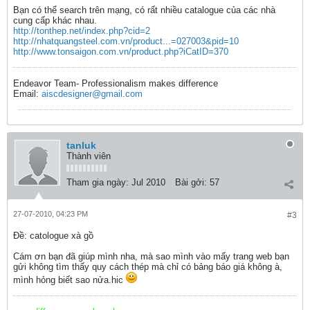
Bạn có thể search trên mạng, có rất nhiều catalogue của các nhà
cung cấp khác nhau.
http://tonthep.net/index.php?cid=2
http://nhatquangsteel.com.vn/product...=027003&pid=10
http://www.tonsaigon.com.vn/product.php?iCatID=370
Endeavor Team- Professionalism makes difference
Email:
aiscdesigner@gmail.com
tanluk
Thành viên
Tham gia ngày:
Jul 2010
Bài gởi:
57
27-07-2010, 04:23 PM
#3
Ðề: catologue xà gồ
Cám ơn bạn đã giúp mình nha, mà sao mình vào mấy trang web bạn
gửi không tìm thấy quy cách thép mà chỉ có bảng báo giá không à,
mình hỏng biết sao nửa.hic