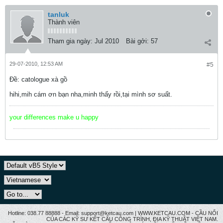
tanluk
Thành viên
Tham gia ngày:
Jul 2010
Bài gởi:
57
29-07-2010, 12:53 AM
#5
Ðề: catologue xà gồ
hihi,mih cám ơn bạn nha,minh thấy rồi,tại mình sơ suất.
your differences make u happy
Hotline: 038.77 88888 - Email: support@ketcau.com | WWW.KETCAU.COM - CẦU NỐI
CỦA CÁC KỸ SƯ KẾT CẤU CÔNG TRÌNH, ĐỊA KỸ THUẬT VIỆT NAM.