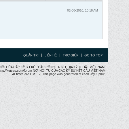
02-08-2010, 10:18 AM
QUẢN TRỊ
LIÊN HỆ
TRỢ GIÚP
GO TO TOP
CẦU NỐI CỦA CÁC KỸ SƯ KẾT CẤU CÔNG TRÌNH, ĐỊA KỸ THUẬT VIỆT NAM.
ttp://ketcau.com/forum NƠI HỘI TỤ CỦA CÁC KỸ SƯ KẾT CÂU VIỆT NAM
All times are GMT+7. This page was generated at cách đây 1 phút.