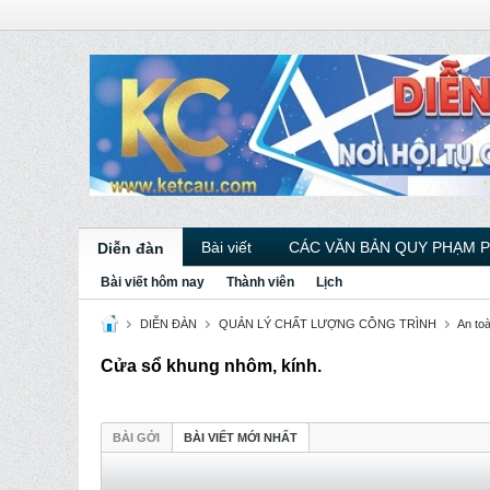
Bài viết
CÁC VĂN BẢN QUY PHẠM 
Diễn đàn
Bài viết hôm nay
Thành viên
Lịch
DIỄN ĐÀN
QUẢN LÝ CHẤT LƯỢNG CÔNG TRÌNH
An to
Cửa sổ khung nhôm, kính.
BÀI GỞI
BÀI VIẾT MỚI NHẤT