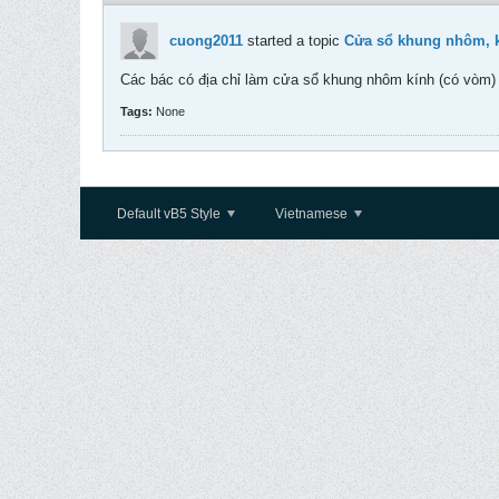
cuong2011
started a topic
Cửa sổ khung nhôm, k
Các bác có địa chỉ làm cửa sổ khung nhôm kính (có vòm) t
Tags:
None
Default vB5 Style
Vietnamese