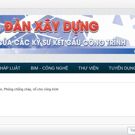
PHÁP LUẬT
BIM - CÔNG NGHỆ
THƯ VIỆN
TUYỂN DỤNG
àn, Phòng chống cháy, nổ cho công trình