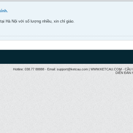
ính.
ại Hà Nội với số lượng nhiều, xin chỉ giáo.
Hotline: 038.77 88888 - Email: support@ketcau.com | WWW.KETCAU.COM - 
DIỄN ĐÀN h