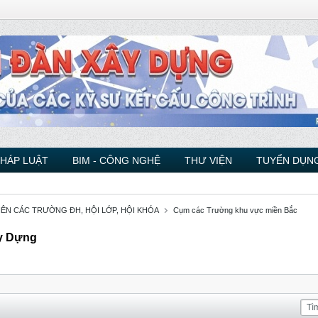
PHÁP LUẬT
BIM - CÔNG NGHỆ
THƯ VIỆN
TUYỂN DỤNG
VIÊN CÁC TRƯỜNG ĐH, HỘI LỚP, HỘI KHÓA
Cụm các Trường khu vực miền Bắc
ây Dựng