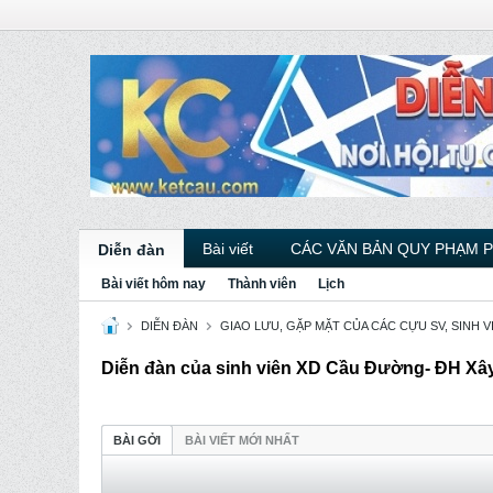
Bài viết
CÁC VĂN BẢN QUY PHẠM 
Diễn đàn
Bài viết hôm nay
Thành viên
Lịch
DIỄN ĐÀN
GIAO LƯU, GẶP MẶT CỦA CÁC CỰU SV, SINH 
Diễn đàn của sinh viên XD Cầu Đường- ĐH X
BÀI GỞI
BÀI VIẾT MỚI NHẤT