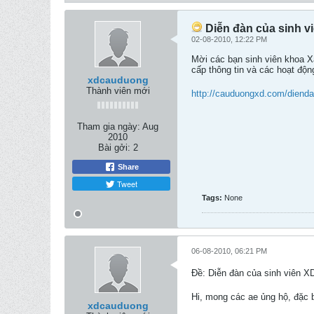
Diễn đàn của sinh 
02-08-2010, 12:22 PM
Mời các bạn sinh viên khoa 
cấp thông tin và các hoạt độn
xdcauduong
Thành viên mới
http://cauduongxd.com/dienda
Tham gia ngày:
Aug
2010
Bài gởi:
2
Share
Tweet
Tags:
None
06-08-2010, 06:21 PM
Ðề: Diễn đàn của sinh viên
Hi, mong các ae ủng hộ, đặc 
xdcauduong