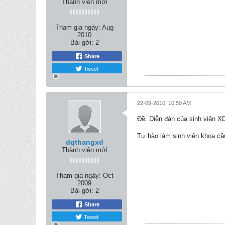
Thành viên mới
Tham gia ngày:
Aug
2010
Bài gởi:
2
Share
Tweet
22-09-2010, 10:59 AM
Ðề: Diễn đàn của sinh viên
Tự hào làm sinh viên khoa c
dqthangxd
Thành viên mới
Tham gia ngày:
Oct
2009
Bài gởi:
2
Share
Tweet