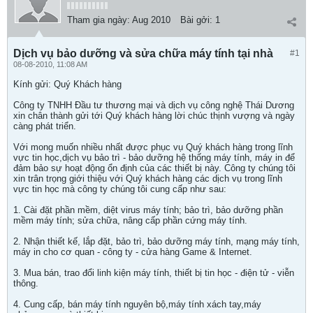
Tham gia ngày:
Aug 2010
Bài gởi:
1
Dịch vụ bảo dưỡng và sửa chữa máy tính tại nhà
#1
08-08-2010, 11:08 AM
Kính gửi: Quý Khách hàng
Công ty TNHH Đầu tư thương mại và dịch vụ công nghệ Thái Dương
xin chân thành gửi tới Quý khách hàng lời chúc thịnh vượng và ngày
càng phát triển.
Với mong muốn nhiều nhất được phục vụ Quý khách hàng trong lĩnh
vực tin học,dịch vụ bảo trì - bảo dưỡng hệ thống máy tính, máy in để
đảm bảo sự hoạt động ổn định của các thiết bị này. Công ty chúng tôi
xin trân trọng giới thiệu với Quý khách hàng các dịch vụ trong lĩnh
vực tin học mà công ty chúng tôi cung cấp như sau:
1. Cài đặt phần mềm, diệt virus máy tính; bảo trì, bảo dưỡng phần
mềm máy tính; sửa chữa, nâng cấp phần cứng máy tính.
2. Nhận thiết kế, lắp đặt, bảo trì, bảo dưỡng máy tính, mạng máy tính,
máy in cho cơ quan - công ty - cửa hàng Game & Internet.
3. Mua bán, trao đổi linh kiện máy tính, thiết bị tin học - điện tử - viễn
thông.
4. Cung cấp, bán máy tính nguyên bộ,máy tính xách tay,máy