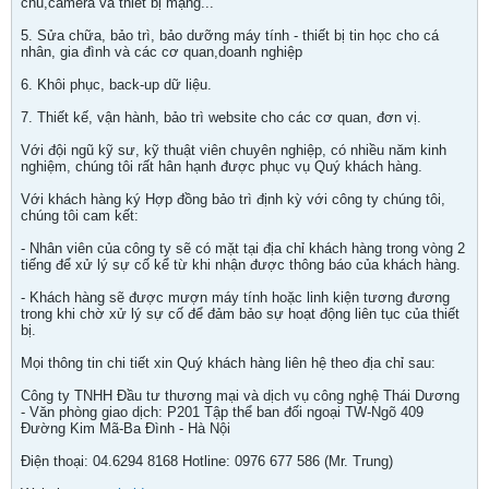
chủ,camera và thiết bị mạng...
5. Sửa chữa, bảo trì, bảo dưỡng máy tính - thiết bị tin học cho cá
nhân, gia đình và các cơ quan,doanh nghiệp
6. Khôi phục, back-up dữ liệu.
7. Thiết kế, vận hành, bảo trì website cho các cơ quan, đơn vị.
Với đội ngũ kỹ sư, kỹ thuật viên chuyên nghiệp, có nhiều năm kinh
nghiệm, chúng tôi rất hân hạnh được phục vụ Quý khách hàng.
Với khách hàng ký Hợp đồng bảo trì định kỳ với công ty chúng tôi,
chúng tôi cam kết:
- Nhân viên của công ty sẽ có mặt tại địa chỉ khách hàng trong vòng 2
tiếng để xử lý sự cố kể từ khi nhận được thông báo của khách hàng.
- Khách hàng sẽ được mượn máy tính hoặc linh kiện tương đương
trong khi chờ xử lý sự cố để đảm bảo sự hoạt động liên tục của thiết
bị.
Mọi thông tin chi tiết xin Quý khách hàng liên hệ theo địa chỉ sau:
Công ty TNHH Đầu tư thương mại và dịch vụ công nghệ Thái Dương
- Văn phòng giao dịch: P201 Tập thể ban đối ngoại TW-Ngõ 409
Đường Kim Mã-Ba Đình - Hà Nội
Điện thoại: 04.6294 8168 Hotline: 0976 677 586 (Mr. Trung)